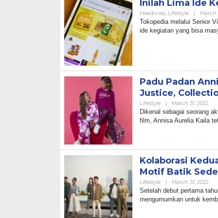
Inilah Lima Ide
Headlines
,
Lifestyle
|
March 
Tokopedia melalui Senior V
ide kegiatan yang bisa ma
Padu Padan Annis
Justice, Collect
By
Lifestyle
|
March 31, 2022
Ad
Dikenal sebagai seorang ak
film, Annisa Aurelia Kaila
Kolaborasi Kedu
Motif Batik Sed
By
Lifestyle
|
March 31, 2022
Ad
Setelah debut pertama tahun
mengumumkan untuk kembal