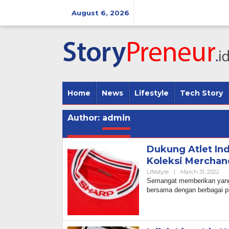
Skip
to
August 6, 2026
content
Home
News
Lifestyle
Tech Story
Author:
admin
Dukung Atlet Ind
Koleksi Merchan
By
Lifestyle
|
March 31, 2022
Ad
Semangat memberikan yang t
bersama dengan berbagai pi