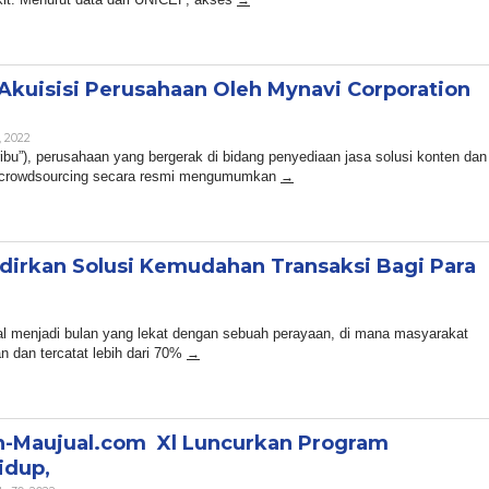
kuisisi Perusahaan Oleh Mynavi Corporation
By
, 2022
Admin
“Sribu”), perusahaan yang bergerak di bidang penyediaan jasa solusi konten dan
s crowdsourcing secara resmi mengumumkan
adirkan Solusi Kemudahan Transaksi Bagi Para
n
l menjadi bulan yang lekat dengan sebuah perayaan, di mana masyarakat
 dan tercatat lebih dari 70%
n-Maujual.com Xl Luncurkan Program
dup,