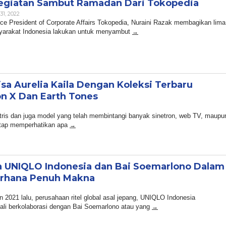
 Kegiatan Sambut Ramadan Dari Tokopedia
By
31, 2022
Admin
ice President of Corporate Affairs Tokopedia, Nuraini Razak membagikan lima
syarakat Indonesia lakukan untuk menyambut
a Aurelia Kaila Dengan Koleksi Terbaru
ion X Dan Earth Tones
min
tris dan juga model yang telah membintangi banyak sinetron, web TV, maupu
 tetap memperhatikan apa
a UNIQLO Indonesia dan Bai Soemarlono Dalam
erhana Penuh Makna
min
 2021 lalu, perusahaan ritel global asal jepang, UNIQLO Indonesia
i berkolaborasi dengan Bai Soemarlono atau yang