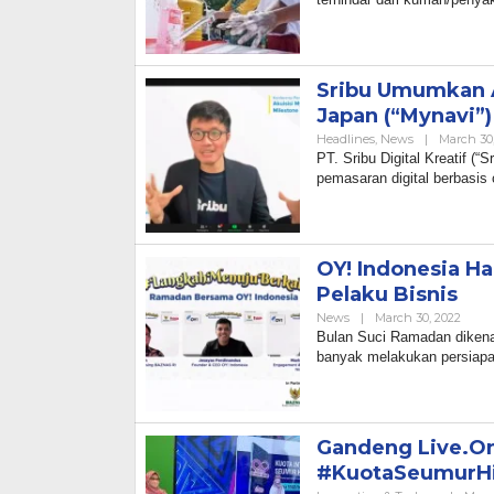
Sribu Umumkan A
Japan (“Mynavi”)
Headlines
,
News
|
March 30
PT. Sribu Digital Kreatif (
pemasaran digital berbasi
OY! Indonesia H
Pelaku Bisnis
By
News
|
March 30, 2022
Admi
Bulan Suci Ramadan dikena
banyak melakukan persiapan
Gandeng Live.O
#KuotaSeumurHi