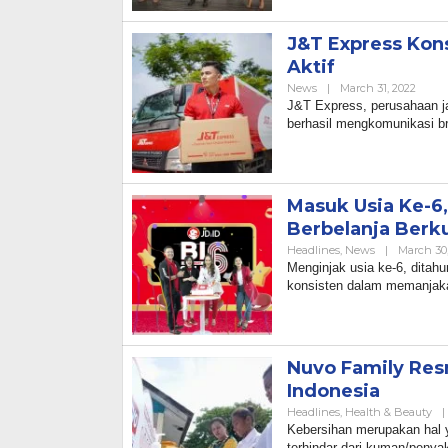
J&T Express Kon
Aktif
By
News
|
March 31, 2022
Admi
J&T Express, perusahaan ja
berhasil mengkomunikasi b
Masuk Usia Ke-6
Berbelanja Berk
Headlines
,
News
|
March 30
Menginjak usia ke-6, ditah
konsisten dalam memanjak
Nuvo Family Resm
Indonesia
Headlines
,
Health & Beauty
|
Kebersihan merupakan hal y
terhindar dari kuman/penya