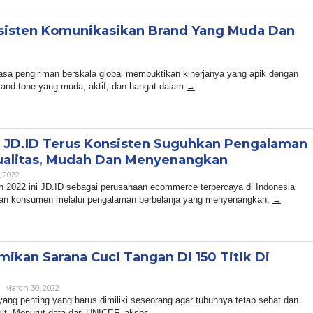
sisten Komunikasikan Brand Yang Muda Dan
n
sa pengiriman berskala global membuktikan kinerjanya yang apik dengan
rand tone yang muda, aktif, dan hangat dalam
, JD.ID Terus Konsisten Suguhkan Pengalaman
ualitas, Mudah Dan Menyenangkan
By
, 2022
Admin
un 2022 ini JD.ID sebagai perusahaan ecommerce terpercaya di Indonesia
an konsumen melalui pengalaman berbelanja yang menyenangkan,
ikan Sarana Cuci Tangan Di 150 Titik Di
By
March 30, 2022
Admin
ang penting yang harus dimiliki seseorang agar tubuhnya tetap sehat dan
kit. Menurut data dari UNICEF, akses