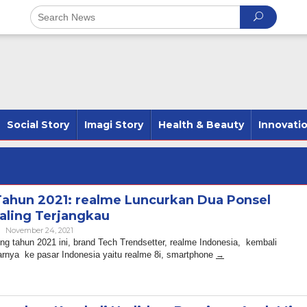
Social Story
Imagi Story
Health & Beauty
Innovati
ahun 2021: realme Luncurkan Dua Ponsel
aling Terjangkau
By
November 24, 2021
Admin
 tahun 2021 ini, brand Tech Trendsetter, realme Indonesia, kembali
rnya ke pasar Indonesia yaitu realme 8i, smartphone