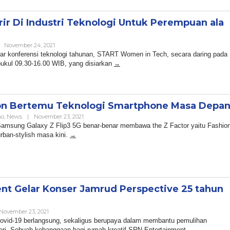
arir Di Industri Teknologi Untuk Perempuan ala
By
November 24, 2021
Admin
ar konferensi teknologi tahunan, START Women in Tech, secara daring pada
ukul 09.30-16.00 WIB, yang disiarkan
on Bertemu Teknologi Smartphone Masa Depa
By
no
,
News
|
November 23, 2021
Admin
 Samsung Galaxy Z Flip3 5G benar-benar membawa the Z Factor yaitu Fashio
rban-stylish masa kini.
nt Gelar Konser Jamrud Perspective 25 tahun
By
November 23, 2021
Admin
vid-19 berlangsung, sekaligus berupaya dalam membantu pemulihan
eri. Sebuah kebanggaan bagi rumah kreatif SRN Entertainment