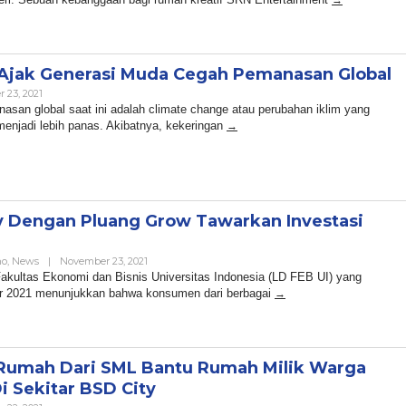
 Ajak Generasi Muda Cegah Pemanasan Global
By
 23, 2021
Admin
asan global saat ini adalah climate change atau perubahan iklim yang
enjadi lebih panas. Akibatnya, kekeringan
y Dengan Pluang Grow Tawarkan Investasi
By
no
,
News
|
November 23, 2021
Admin
akultas Ekonomi dan Bisnis Universitas Indonesia (LD FEB UI) yang
er 2021 menunjukkan bahwa konsumen dari berbagai
Rumah Dari SML Bantu Rumah Milik Warga
 Sekitar BSD City