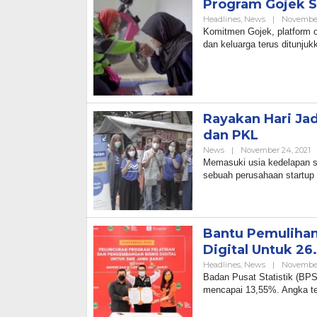
Program Gojek S
Headlines
,
News
|
November
Komitmen Gojek, platform 
dan keluarga terus ditunju
Rayakan Hari Ja
dan PKL
B
News
|
November 24, 2021
A
Memasuki usia kedelapan se
sebuah perusahaan startup
Bantu Pemulihan
Digital Untuk 26
Headlines
,
News
|
November
Badan Pusat Statistik (BPS
mencapai 13,55%. Angka ter