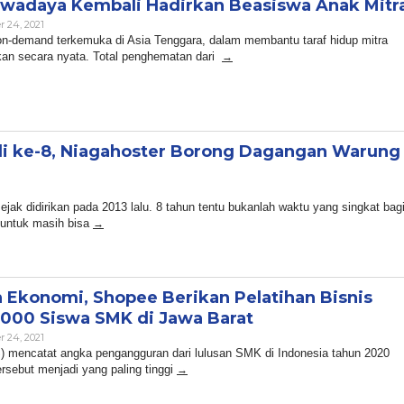
wadaya Kembali Hadirkan Beasiswa Anak Mitr
By
 24, 2021
Admin
on-demand terkemuka di Asia Tenggara, dalam membantu taraf hidup mitra
kkan secara nyata. Total penghematan dari
di ke-8, Niagahoster Borong Dagangan Warung
y
dmin
jak didirikan pada 2013 lalu. 8 tahun tentu bukanlah waktu yang singkat bag
 untuk masih bisa
 Ekonomi, Shopee Berikan Pelatihan Bisnis
.000 Siswa SMK di Jawa Barat
By
 24, 2021
Admin
) mencatat angka pengangguran dari lulusan SMK di Indonesia tahun 2020
sebut menjadi yang paling tinggi