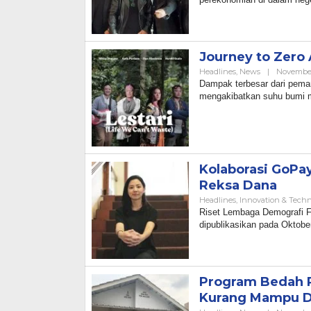
Journey to Zero
Headlines
,
News
|
November
Dampak terbesar dari peman
mengakibatkan suhu bumi m
Kolaborasi GoPa
Reksa Dana
Headlines
,
Innovation & Tech
Riset Lembaga Demografi F
dipublikasikan pada Oktob
Program Bedah 
Kurang Mampu Di