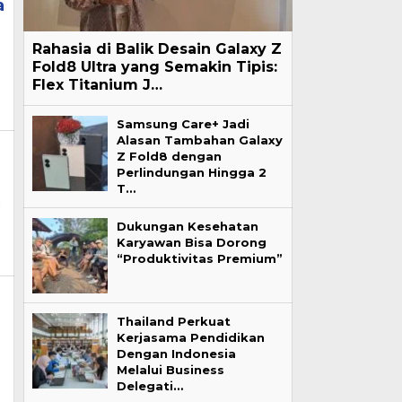
a
Rahasia di Balik Desain Galaxy Z
Fold8 Ultra yang Semakin Tipis:
Flex Titanium J…
Samsung Care+ Jadi
Alasan Tambahan Galaxy
Z Fold8 dengan
Perlindungan Hingga 2
T…
i
Dukungan Kesehatan
Karyawan Bisa Dorong
“Produktivitas Premium”
Thailand Perkuat
Kerjasama Pendidikan
Dengan Indonesia
Melalui Business
Delegati…