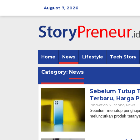
Skip
to
August 7, 2026
content
Home
News
Lifestyle
Tech Story
Category:
News
Sebelum Tutup T
Terbaru, Harga P
Innovation & Techno
,
News
|
Sebelum menutup penghujung
meluncurkan produk teranya