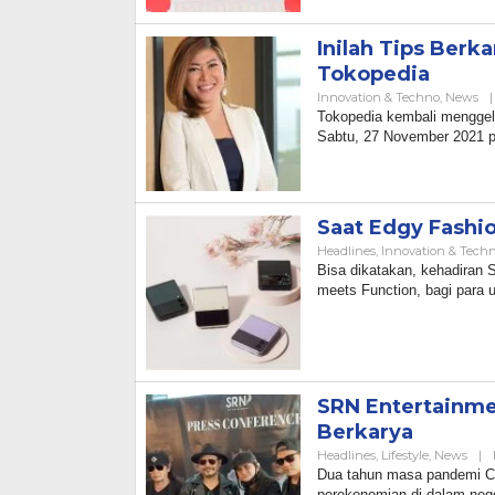
Inilah Tips Berk
Tokopedia
Innovation & Techno
,
News
|
Tokopedia kembali menggel
Sabtu, 27 November 2021 p
Saat Edgy Fashi
Headlines
,
Innovation & Tech
Bisa dikatakan, kehadiran
meets Function, bagi para u
SRN Entertainme
Berkarya
Headlines
,
Lifestyle
,
News
|
Dua tahun masa pandemi Co
perekonomian di dalam neg