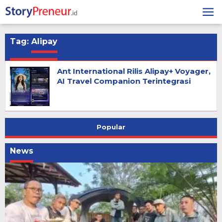
Skip
to
content
Tag:
Alipay
Ant International Rilis Alipay+ Voyager,
AI Travel Companion Terintegrasi
Popular
News