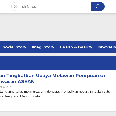
Social Story
Imagi Story
Health & Beauty
Innovati
n Tingkatkan Upaya Melawan Penipuan di
Kawasan ASEAN
By
r 4, 2025
Admin
an daring terus meningkat di Indonesia, menjadikan negara ini salah satu
sia Tenggara. Menurut data