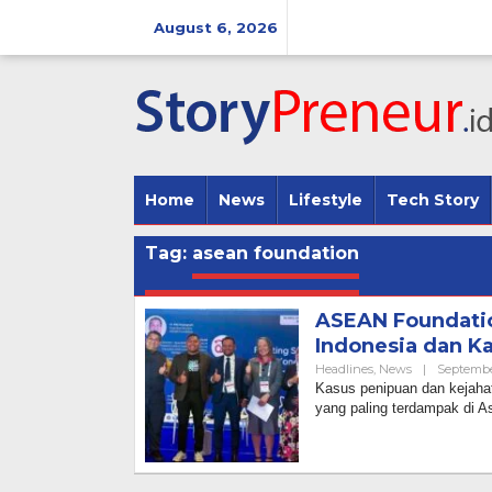
Skip
to
August 6, 2026
content
Home
News
Lifestyle
Tech Story
Tag:
asean foundation
ASEAN Foundatio
Indonesia dan 
Headlines
,
News
|
Septembe
Kasus penipuan dan kejahat
yang paling terdampak di A