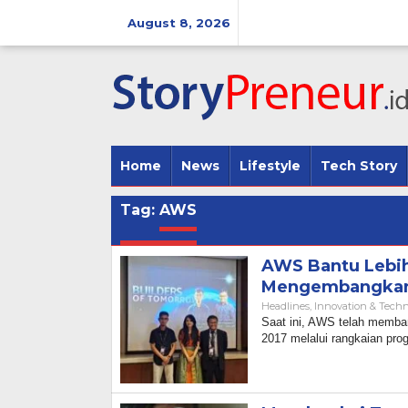
Skip
to
August 8, 2026
content
Home
News
Lifestyle
Tech Story
Tag:
AWS
AWS Bantu Lebih 
Mengembangkan 
Headlines
,
Innovation & Tech
Saat ini, AWS telah memban
2017 melalui rangkaian pro