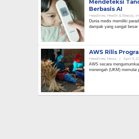
Mendeteksi Tand
Berbasis AI
Headlines
,
Health & Beauty
,
I
Dunia medis memiliki parado
dampak yang sangat besar 
AWS Rilis Progr
Headlines
,
News
|
April 9, 2
AWS secara mengumumkan p
menengah (UKM) memulai pe