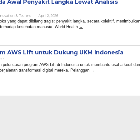
a Awal Penyakit Langka Lewat Analisis
By
nnovation & Techno
|
April 2, 2026
Admin
ks yang dapat dibilang tragis: penyakit langka, secara kolektif, menimbulka
terhadap kesehatan manusia. World Health
am AWS Lift untuk Dukung UKM Indonesia
By
023
Admin
eluncuran program AWS Lift di Indonesia untuk membantu usaha kecil dan
rjalanan transformasi digital mereka. Pelanggan