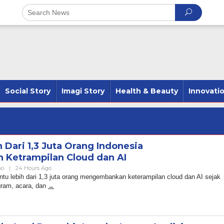
Social Story
Imagi Story
Health & Beauty
Innovati
Dari 1,3 Juta Orang Indonesia
Ketrampilan Cloud dan AI
By
no
|
24 Hours Ago
Admin
tu lebih dari 1,3 juta orang mengembankan keterampilan cloud dan AI sejak
gram, acara, dan