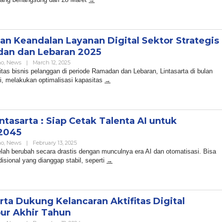
kan Keandalan Layanan Digital Sektor Strategis
an dan Lebaran 2025
By
no
,
News
|
March 12, 2025
Admin
tas bisnis pelanggan di periode Ramadan dan Lebaran, Lintasarta di bulan
ni, melakukan optimalisasi kapasitas
Lintasarta : Siap Cetak Talenta AI untuk
 2045
By
no
,
News
|
February 13, 2025
Admin
lah berubah secara drastis dengan munculnya era AI dan otomatisasi. Bisa
disional yang dianggap stabil, seperti
rta Dukung Kelancaran Aktifitas Digital
bur Akhir Tahun