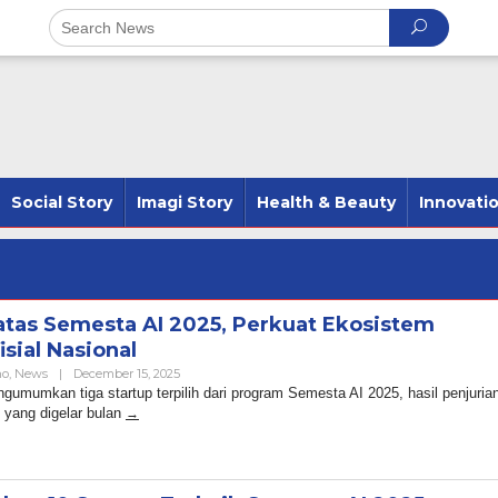
Social Story
Imagi Story
Health & Beauty
Innovati
atas Semesta AI 2025, Perkuat Ekosistem
sial Nasional
By
no
,
News
|
December 15, 2025
Admin
gumumkan tiga startup terpilih dari program Semesta AI 2025, hasil penjuria
 yang digelar bulan