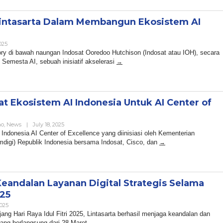
intasarta Dalam Membangun Ekosistem AI
By
025
Admin
tory di bawah naungan Indosat Ooredoo Hutchison (Indosat atau IOH), secara
Semesta AI, sebuah inisiatif akselerasi
at Ekosistem AI Indonesia Untuk AI Center of
By
no
,
News
|
July 18, 2025
Admin
Indonesia AI Center of Excellence yang diinisiasi oleh Kementerian
mdigi) Republik Indonesia bersama Indosat, Cisco, dan
Keandalan Layanan Digital Strategis Selama
025
By
2025
Admin
jang Hari Raya Idul Fitri 2025, Lintasarta berhasil menjaga keandalan dan
 yang berlangsung dari 28 Maret