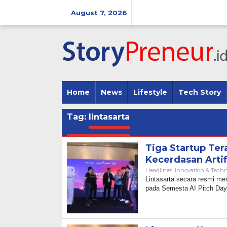
Skip
to
August 7, 2026
content
Home
News
Lifestyle
Tech Story
Tag:
lintasarta
Tiga Startup Ter
Kecerdasan Artifi
Headlines
,
Innovation & Tech
Lintasarta secara resmi men
pada Semesta AI Pitch Day