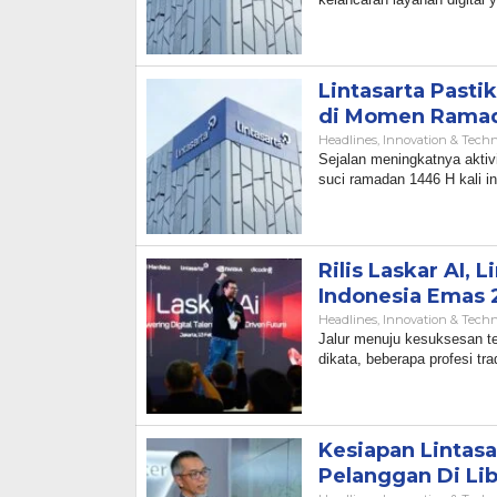
Lintasarta Pasti
di Momen Ramad
Headlines
,
Innovation & Tech
Sejalan meningkatnya aktivi
suci ramadan 1446 H kali i
Rilis Laskar AI, 
Indonesia Emas
Headlines
,
Innovation & Tech
Jalur menuju kesuksesan te
dikata, beberapa profesi tra
Kesiapan Lintasa
Pelanggan Di Li