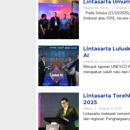
Lintasarta Umum
Headlines
,
News
|
October 2
Pada Selasa (21/10/2025), 
(Indosat atau IOH), secar
Lintasarta Lulus
AI
Headlines
,
Innovation & Tech
Merujuk laporan UNESCO A
merupakan salah satu dari 
Lintasarta Tore
2025
By
News
|
August 10, 2025
Admi
Lintasarta melewati semest
dan regional. Penghargaan-