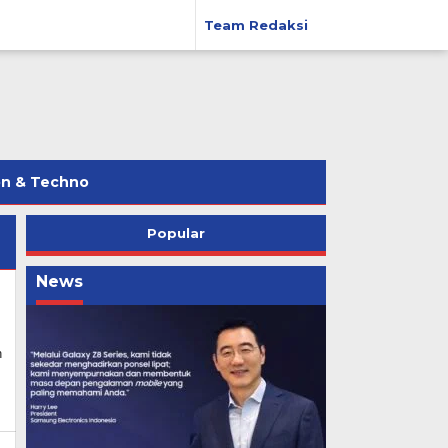
Team Redaksi
on & Techno
Popular
News
n