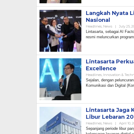
Langkah Nyata L
Nasional
Headlines
,
News
|
July 25, 2
Lintasarta, sebagai AI Fac
resmi meluncurkan program 
Lintasarta Perku
Excellence
Headlines
,
Innovation & Tech
Sejalan, dengan peluncuran 
Komunikasi dan Digital (Ko
Lintasarta Jaga 
Libur Lebaran 2
Headlines
,
News
|
April 10, 
Sepanjang periode libur pan
kelancaran layanan digital