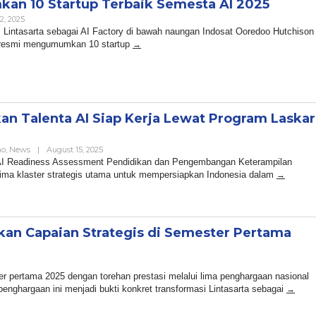
kan 10 Startup Terbaik Semesta AI 2025
By
2, 2025
Admin
Lintasarta sebagai AI Factory di bawah naungan Indosat Ooredoo Hutchison
a resmi mengumumkan 10 startup
kan Talenta AI Siap Kerja Lewat Program Laskar
By
no
,
News
|
August 15, 2025
Admin
I Readiness Assessment Pendidikan dan Pengembangan Keterampilan
lima klaster strategis utama untuk mempersiapkan Indonesia dalam
hkan Capaian Strategis di Semester Pertama
n
er pertama 2025 dengan torehan prestasi melalui lima penghargaan nasional
penghargaan ini menjadi bukti konkret transformasi Lintasarta sebagai