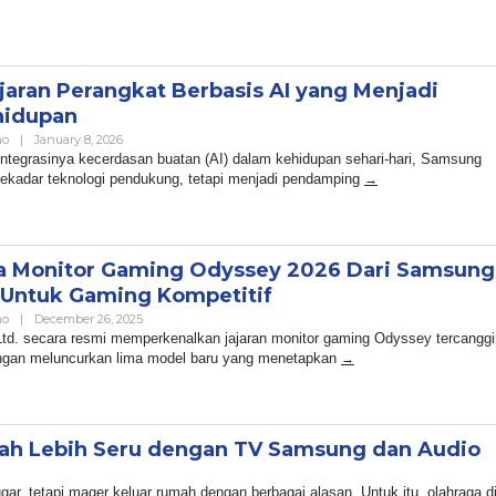
jaran Perangkat Berbasis AI yang Menjadi
hidupan
By
no
|
January 8, 2026
Admin
integrasinya kecerdasan buatan (AI) dalam kehidupan sehari-hari, Samsung
i sekadar teknologi pendukung, tetapi menjadi pendamping
a Monitor Gaming Odyssey 2026 Dari Samsung
Untuk Gaming Kompetitif
By
no
|
December 26, 2025
Admin
Ltd. secara resmi memperkenalkan jajaran monitor gaming Odyssey tercanggi
engan meluncurkan lima model baru yang menetapkan
ah Lebih Seru dengan TV Samsung dan Audio
By
Admin
gar, tetapi mager keluar rumah dengan berbagai alasan. Untuk itu, olahraga d