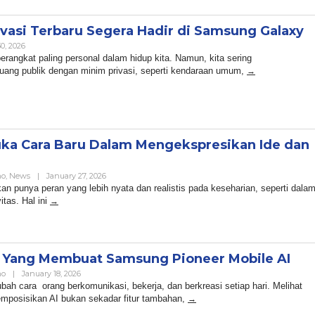
vasi Terbaru Segera Hadir di Samsung Galaxy
By
0, 2026
Admin
erangkat paling personal dalam hidup kita. Namun, kita sering
uang publik dengan minim privasi, seperti kendaraan umum,
ka Cara Baru Dalam Mengekspresikan Ide dan
By
no
,
News
|
January 27, 2026
Admin
an punya peran yang lebih nyata dan realistis pada keseharian, seperti dala
itas. Hal ini
AI Yang Membuat Samsung Pioneer Mobile AI
By
no
|
January 18, 2026
Admin
bah cara orang berkomunikasi, bekerja, dan berkreasi setiap hari. Melihat
mposisikan AI bukan sekadar fitur tambahan,