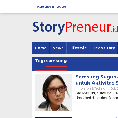
Skip
to
August 6, 2026
content
Home
News
Lifestyle
Tech Story
Tag:
samsung
Samsung Suguhka
untuk Aktivitas 
Innovation & Techno
|
July 
Baru-baru ini, Samsung Ele
Unpacked di London. Melan