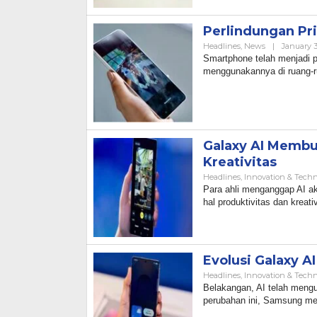
Perlindungan Pri
Headlines
,
News
|
January 3
Smartphone telah menjadi p
menggunakannya di ruang-r
Galaxy AI Membu
Kreativitas
Headlines
,
Innovation & Tech
Para ahli menganggap AI ak
hal produktivitas dan kreativ
Evolusi Galaxy 
Headlines
,
Innovation & Tech
Belakangan, AI telah mengu
perubahan ini, Samsung me