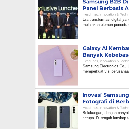
Samsung B2B Disp
Panel Berbasis A
Headlines
,
Innovation & Tech
Era transformasi digital ya
melainkan elemen penentu 
Galaxy AI Kemban
Banyak Kebebasa
Headlines
,
Innovation & Tech
Samsung Electronics Co., 
memperkuat visi perusahaa
Inovasi Samsun
Fotografi di Ber
Headlines
,
Innovation & Tech
Belakangan, dengan banyakn
serupa. Di tengah lanskap