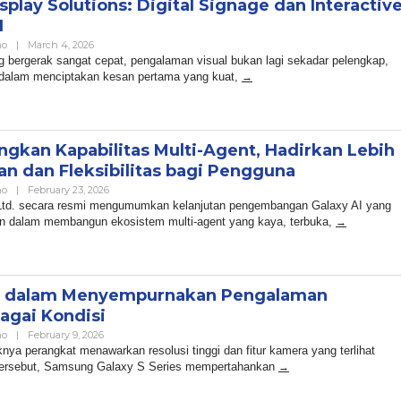
lay Solutions: Digital Signage dan Interactiv
I
By
no
|
March 4, 2026
Admin
ng bergerak sangat cepat, pengalaman visual bukan lagi sekadar pelengkap,
dalam menciptakan kesan pertama yang kuat,
gkan Kapabilitas Multi-Agent, Hadirkan Lebih
n dan Fleksibilitas bagi Pengguna
By
no
|
February 23, 2026
Admin
Ltd. secara resmi mengumumkan kelanjutan pengembangan Galaxy AI yang
n dalam membangun ekosistem multi-agent yang kaya, terbuka,
g dalam Menyempurnakan Pengalaman
bagai Kondisi
By
no
|
February 9, 2026
Admin
ya perangkat menawarkan resolusi tinggi dan fitur kamera yang terlihat
 tersebut, Samsung Galaxy S Series mempertahankan