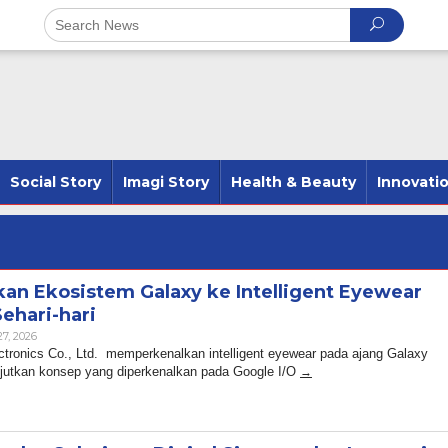
Social Story
Imagi Story
Health & Beauty
Innovati
n Ekosistem Galaxy ke Intelligent Eyewear
Sehari-hari
By
27, 2026
Admin
ctronics Co., Ltd. memperkenalkan intelligent eyewear pada ajang Galaxy
jutkan konsep yang diperkenalkan pada Google I/O