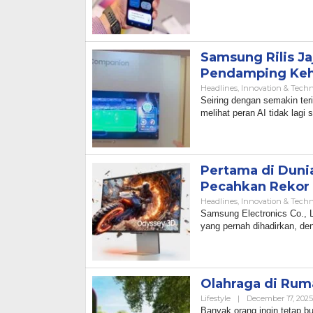
Samsung Rilis Ja
Pendamping Ke
Headlines
,
Innovation & Tech
Seiring dengan semakin ter
melihat peran AI tidak lag
Pertama di Duni
Pecahkan Rekor 
Headlines
,
Innovation & Tech
Samsung Electronics Co., 
yang pernah dihadirkan, d
Olahraga di Rum
Lifestyle
|
December 17, 2025
Banyak orang ingin tetap bu