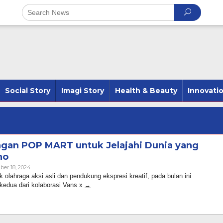
Social Story
Imagi Story
Health & Beauty
Innovati
ngan POP MART untuk Jelajahi Dunia yang
no
By
er 18, 2024
Admin
 olahraga aksi asli dan pendukung ekspresi kreatif, pada bulan ini
edua dari kolaborasi Vans x