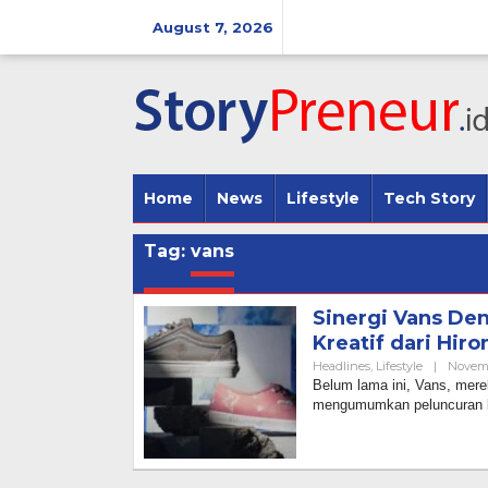
Skip
to
August 7, 2026
content
Home
News
Lifestyle
Tech Story
Tag:
vans
Sinergi Vans De
Kreatif dari Hiro
Headlines
,
Lifestyle
|
Novemb
Belum lama ini, Vans, merek
mengumumkan peluncuran k