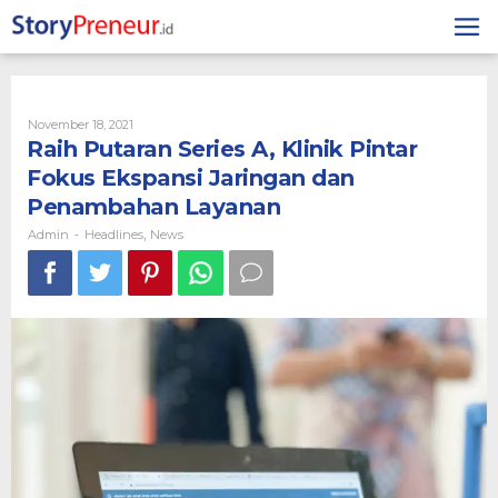
Skip
to
content
By
November 18, 2021
Admin
Raih Putaran Series A, Klinik Pintar
Fokus Ekspansi Jaringan dan
Penambahan Layanan
Admin
Headlines
News
-
,