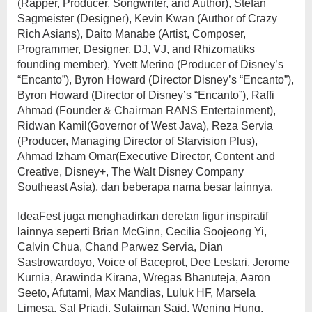
(Rapper, Producer, Songwriter, and Author), Stefan
Sagmeister (Designer), Kevin Kwan (Author of Crazy
Rich Asians), Daito Manabe (Artist, Composer,
Programmer, Designer, DJ, VJ, and Rhizomatiks
founding member), Yvett Merino (Producer of Disney’s
“Encanto”), Byron Howard (Director Disney’s “Encanto”),
Byron Howard (Director of Disney’s “Encanto”), Raffi
Ahmad (Founder & Chairman RANS Entertainment),
Ridwan Kamil(Governor of West Java), Reza Servia
(Producer, Managing Director of Starvision Plus),
Ahmad Izham Omar(Executive Director, Content and
Creative, Disney+, The Walt Disney Company
Southeast Asia), dan beberapa nama besar lainnya.
IdeaFest juga menghadirkan deretan figur inspiratif
lainnya seperti Brian McGinn, Cecilia Soojeong Yi,
Calvin Chua, Chand Parwez Servia, Dian
Sastrowardoyo, Voice of Baceprot, Dee Lestari, Jerome
Kurnia, Arawinda Kirana, Wregas Bhanuteja, Aaron
Seeto, Afutami, Max Mandias, Luluk HF, Marsela
Limesa, Sal Priadi, Sulaiman Said, Wening Hung,