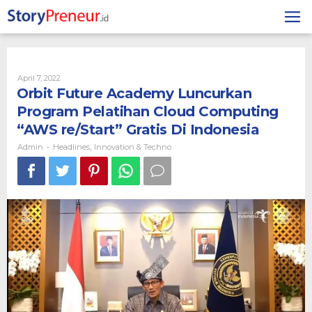
Skip
to
content
By
April 7, 2022
Admin
Orbit Future Academy Luncurkan
Program Pelatihan Cloud Computing
“AWS re/Start” Gratis Di Indonesia
Admin
Headlines
Innovation & Techno
-
,