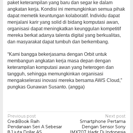
paket keterampilan yang baru dan segar ke dalam
angkatan kerja. Kondisi ini memungkinkan semua pihak
dapat memetik keuntungan kolaboratif. Individu dapat
menjalani karir yang solid di bidang komputasi awan,
organisasi dapat meningkatkan keunggulan kompetitif
mereka berkat adanya talenta digital yang berkualitas,
dan masyarakat dapat tumbuh dan berkembang.
“Kami bangga bekerjasama dengan Orbit untuk
membangun angkatan kerja masa depan dengan
keterampilan komputasi awan yang heterogen dan
tangguh, sehingga memungkinkan organisasi
mengakselerasi inovasi mereka bersama AWS Cloud,”
pungkas Gunawan Susanto. (angga)
Post
Previous post
Next post
CrediBook Raih
Smartphone Pertama
navigation
Pendanaan Seri A Sebesar
Dengan Sensor Sony
8.1 juta Dollar AS
IMX707 Hadir Di Indonesia