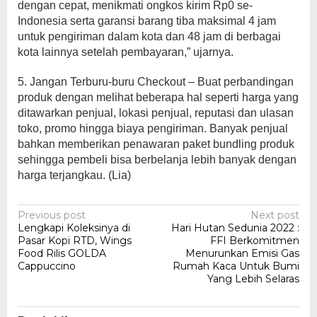
dengan cepat, menikmati ongkos kirim Rp0 se-
Indonesia serta garansi barang tiba maksimal 4 jam
untuk pengiriman dalam kota dan 48 jam di berbagai
kota lainnya setelah pembayaran,” ujarnya.
5. Jangan Terburu-buru Checkout – Buat perbandingan
produk dengan melihat beberapa hal seperti harga yang
ditawarkan penjual, lokasi penjual, reputasi dan ulasan
toko, promo hingga biaya pengiriman. Banyak penjual
bahkan memberikan penawaran paket bundling produk
sehingga pembeli bisa berbelanja lebih banyak dengan
harga terjangkau. (Lia)
Post
Previous post
Next post
Lengkapi Koleksinya di
Hari Hutan Sedunia 2022 :
navigation
Pasar Kopi RTD, Wings
FFI Berkomitmen
Food Rilis GOLDA
Menurunkan Emisi Gas
Cappuccino
Rumah Kaca Untuk Bumi
Yang Lebih Selaras