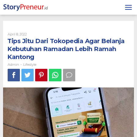
Skip
to
content
By
April 8, 2022
Admin
Tips Jitu Dari Tokopedia Agar Belanja
Kebutuhan Ramadan Lebih Ramah
Kantong
Admin
Lifestyle
-