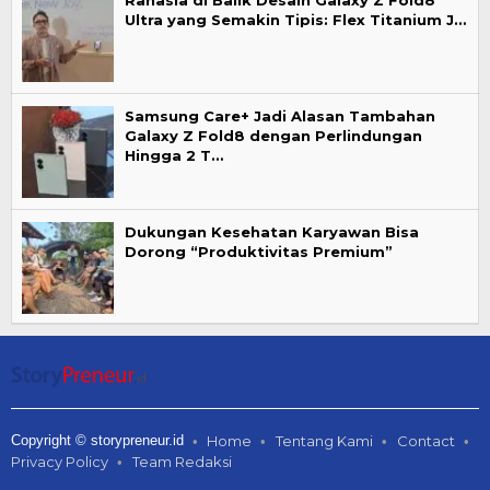
Rahasia di Balik Desain Galaxy Z Fold8
Ultra yang Semakin Tipis: Flex Titanium J…
Samsung Care+ Jadi Alasan Tambahan
Galaxy Z Fold8 dengan Perlindungan
Hingga 2 T…
Dukungan Kesehatan Karyawan Bisa
Dorong “Produktivitas Premium”
Copyright © storypreneur.id
Home
Tentang Kami
Contact
Privacy Policy
Team Redaksi