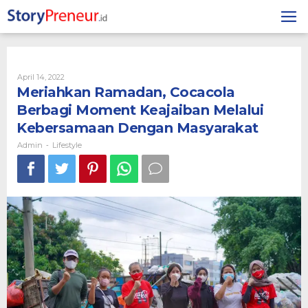
Skip
to
content
By
April 14, 2022
Admin
Meriahkan Ramadan, Cocacola
Berbagi Moment Keajaiban Melalui
Kebersamaan Dengan Masyarakat
Admin
Lifestyle
-