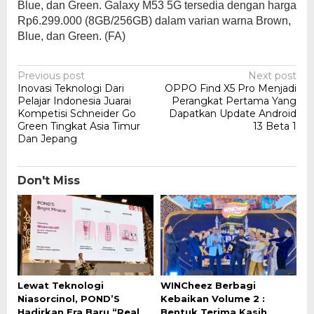
Blue, dan Green. Galaxy M53 5G tersedia dengan harga
Rp6.299.000 (8GB/256GB) dalam varian warna Brown,
Blue, dan Green. (FA)
Post
Previous post
Next post
Inovasi Teknologi Dari
OPPO Find X5 Pro Menjadi
navigation
Pelajar Indonesia Juarai
Perangkat Pertama Yang
Kompetisi Schneider Go
Dapatkan Update Android
Green Tingkat Asia Timur
13 Beta 1
Dan Jepang
Don't Miss
Lewat Teknologi
WINCheez Berbagi
Niasorcinol, POND’S
Kebaikan Volume 2 :
Hadirkan Era Baru “Real
Bentuk Terima Kasih