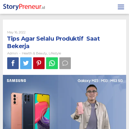
Skip
to
content
By
May 16, 2022
Admin
Tips Agar Selalu Produktif Saat
Bekerja
Admin
Health & Beauty
Lifestyle
-
,