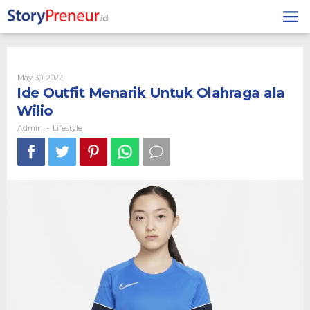
Skip
to
content
By
May 30, 2022
Admin
Ide Outfit Menarik Untuk Olahraga ala
Wilio
Admin
Lifestyle
-