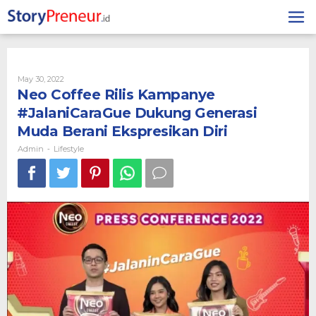
Skip
to
content
By
May 30, 2022
Admin
Neo Coffee Rilis Kampanye
#JalaniCaraGue Dukung Generasi
Muda Berani Ekspresikan Diri
Admin
Lifestyle
-