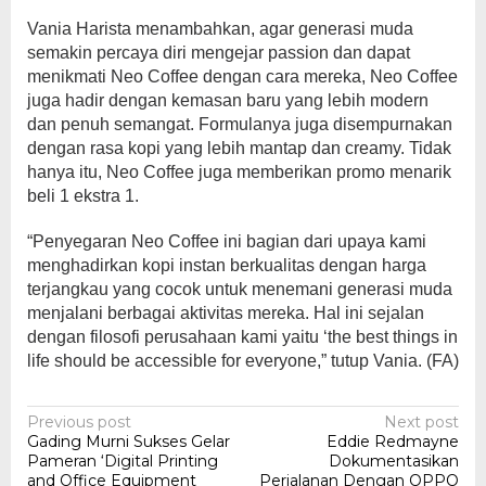
Vania Harista menambahkan, agar generasi muda
semakin percaya diri mengejar passion dan dapat
menikmati Neo Coffee dengan cara mereka, Neo Coffee
juga hadir dengan kemasan baru yang lebih modern
dan penuh semangat. Formulanya juga disempurnakan
dengan rasa kopi yang lebih mantap dan creamy. Tidak
hanya itu, Neo Coffee juga memberikan promo menarik
beli 1 ekstra 1.
“Penyegaran Neo Coffee ini bagian dari upaya kami
menghadirkan kopi instan berkualitas dengan harga
terjangkau yang cocok untuk menemani generasi muda
menjalani berbagai aktivitas mereka. Hal ini sejalan
dengan filosofi perusahaan kami yaitu ‘the best things in
life should be accessible for everyone,” tutup Vania. (FA)
Post
Previous post
Next post
Gading Murni Sukses Gelar
Eddie Redmayne
navigation
Pameran ‘Digital Printing
Dokumentasikan
and Office Equipment
Perjalanan Dengan OPPO