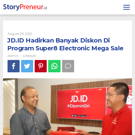
Skip
to
content
By
August 29, 2022
Admin
JD.ID Hadirkan Banyak Diskon Di
Program Super8 Electronic Mega Sale
Admin
Lifestyle
-