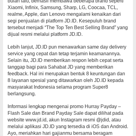
bulan lalu, berhasil membawa beberapa brand seperti
Xiaomi, Infinix, Samsung, Sharp, LG, Coocaa, TCL,
realme, Apple, dan Lenovo mengalami kenaikan dari
segi penjualan di platform JD.ID. Kesepuluh brand
tersebut menjadi “The Top Ten Best Selling Brand” yang
dijual resmi melalui platform JD.ID.
Lebih lanjut, JD.ID pun menawarkan same day delivery
service yang cepat dan tetap terjamin keamanannya.
Selain itu, JD.ID memberikan respon lebih cepat serta
tanggap bagi para Sahabat JD yang memberikan
feedback. Hal ini merupakan bentuk 8 keuntungan dan
8 layanan spesial yang ditawarkan oleh JD.ID kepada
masyarakat Indonesia selama program Super8
berlangsung.
Informasi lengkap mengenai promo Hurray Payday –
Flash Sale dan Brand Payday Sale dapat dilihat pada
website www.jd.id, akun Instagram resmi @jdid, atau
melalui aplikasi JD.ID yang tersedia di iOS dan Android.
Ayo, meriahkan hari gajianmu bersama beragam