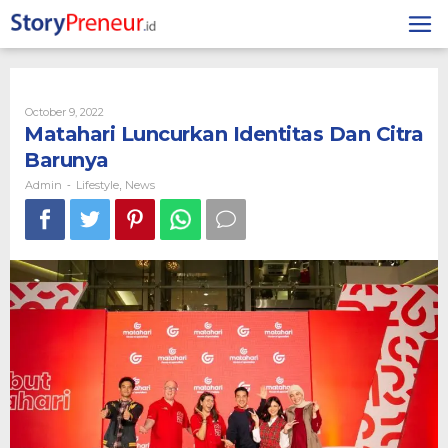
Skip
to
content
By
October 9, 2022
Admin
Matahari Luncurkan Identitas Dan Citra
Barunya
Admin
Lifestyle
News
-
,