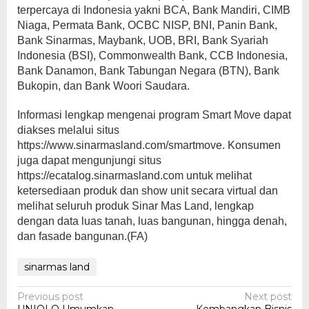
terpercaya di Indonesia yakni BCA, Bank Mandiri, CIMB
Niaga, Permata Bank, OCBC NISP, BNI, Panin Bank,
Bank Sinarmas, Maybank, UOB, BRI, Bank Syariah
Indonesia (BSI), Commonwealth Bank, CCB Indonesia,
Bank Danamon, Bank Tabungan Negara (BTN), Bank
Bukopin, dan Bank Woori Saudara.
Informasi lengkap mengenai program Smart Move dapat
diakses melalui situs
https://www.sinarmasland.com/smartmove. Konsumen
juga dapat mengunjungi situs
https://ecatalog.sinarmasland.com untuk melihat
ketersediaan produk dan show unit secara virtual dan
melihat seluruh produk Sinar Mas Land, lengkap
dengan data luas tanah, luas bangunan, hingga denah,
dan fasade bangunan.(FA)
sinarmas land
Post
Previous post
Next post
UNIQLO Umumkan
Kembangkan Bisnis