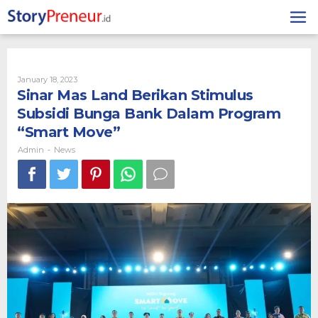
Skip
to
content
By
January 18, 2023
Admin
Sinar Mas Land Berikan Stimulus
Subsidi Bunga Bank Dalam Program
“Smart Move”
Admin
News
-