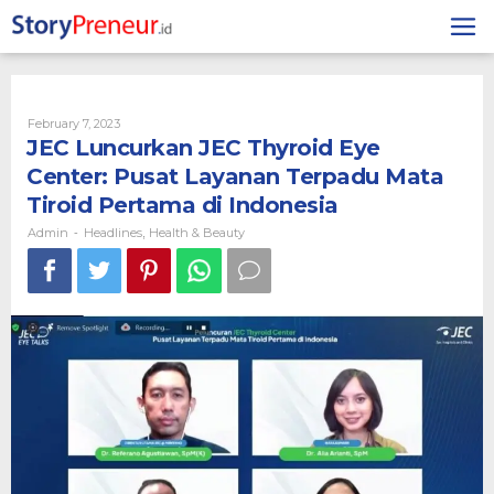
Skip
to
content
By
February 7, 2023
Admin
JEC Luncurkan JEC Thyroid Eye
Center: Pusat Layanan Terpadu Mata
Tiroid Pertama di Indonesia
Admin
Headlines
Health & Beauty
-
,