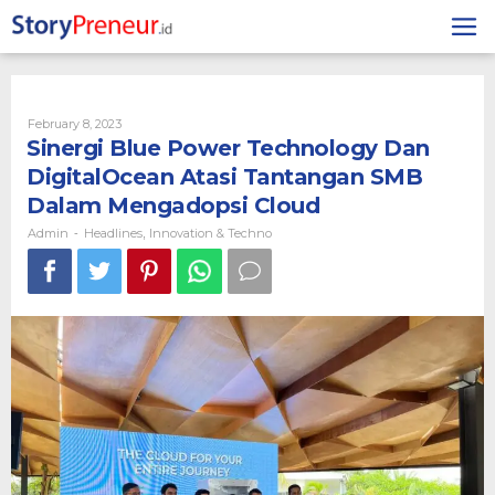
Skip
to
content
By
February 8, 2023
Admin
Sinergi Blue Power Technology Dan
DigitalOcean Atasi Tantangan SMB
Dalam Mengadopsi Cloud
Admin
Headlines
Innovation & Techno
-
,