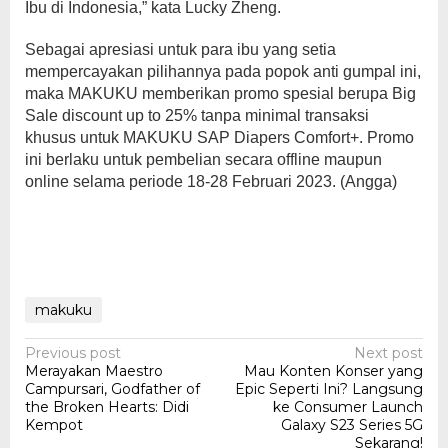
Ibu di Indonesia,” kata Lucky Zheng.
Sebagai apresiasi untuk para ibu yang setia
mempercayakan pilihannya pada popok anti gumpal ini,
maka MAKUKU memberikan promo spesial berupa Big
Sale discount up to 25% tanpa minimal transaksi
khusus untuk MAKUKU SAP Diapers Comfort+. Promo
ini berlaku untuk pembelian secara offline maupun
online selama periode 18-28 Februari 2023. (Angga)
makuku
Post
Previous post
Next post
Merayakan Maestro
Mau Konten Konser yang
navigation
Campursari, Godfather of
Epic Seperti Ini? Langsung
the Broken Hearts: Didi
ke Consumer Launch
Kempot
Galaxy S23 Series 5G
Sekarang!