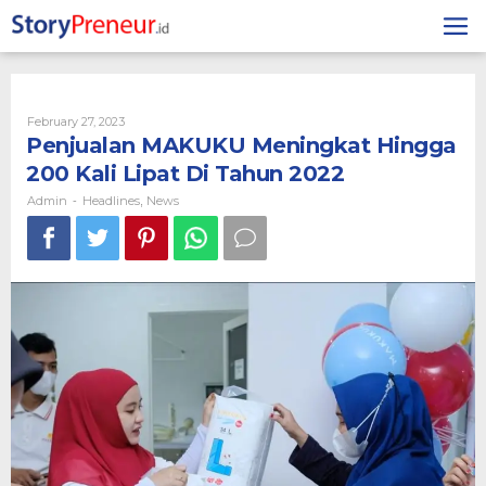
Skip
to
content
By
February 27, 2023
Admin
Penjualan MAKUKU Meningkat Hingga
200 Kali Lipat Di Tahun 2022
Admin
Headlines
News
-
,