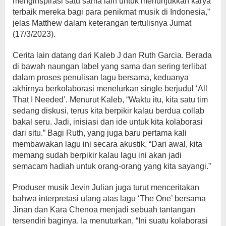
menginspirasi satu sama lain untuk menunjukkan karya
terbaik mereka bagi para penikmat musik di Indonesia,”
jelas Matthew dalam keterangan tertulisnya Jumat
(17/3/2023).
Cerita lain datang dari Kaleb J dan Ruth Garcia. Berada
di bawah naungan label yang sama dan sering terlibat
dalam proses penulisan lagu bersama, keduanya
akhirnya berkolaborasi menelurkan single berjudul ‘All
That I Needed’. Menurut Kaleb, “Waktu itu, kita satu tim
sedang diskusi, terus kita berpikir kalau berdua collab
bakal seru. Jadi, inisiasi dan ide untuk kita kolaborasi
dari situ.” Bagi Ruth, yang juga baru pertama kali
membawakan lagu ini secara akustik, “Dari awal, kita
memang sudah berpikir kalau lagu ini akan jadi
semacam hadiah untuk orang-orang yang kita sayangi.”
Produser musik Jevin Julian juga turut menceritakan
bahwa interpretasi ulang atas lagu ‘The One’ bersama
Jinan dan Kara Chenoa menjadi sebuah tantangan
tersendiri baginya. Ia menuturkan, “Ini suatu kolaborasi