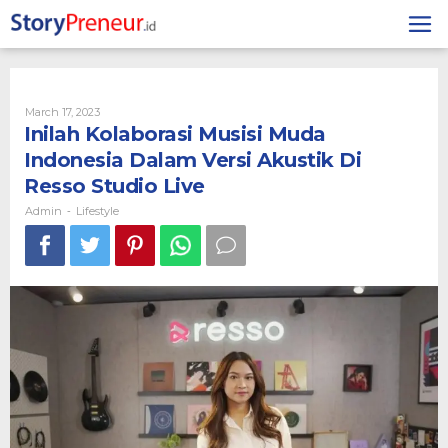
Skip
to
content
By
March 17, 2023
Admin
Inilah Kolaborasi Musisi Muda
Indonesia Dalam Versi Akustik Di
Resso Studio Live
Admin
Lifestyle
-