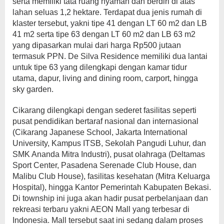
serta memiliki tata ruang nyaman dan berdiri di atas
lahan seluas 1,2 hektare. Terdapat dua jenis rumah di
klaster tersebut, yakni tipe 41 dengan LT 60 m2 dan LB
41 m2 serta tipe 63 dengan LT 60 m2 dan LB 63 m2
yang dipasarkan mulai dari harga Rp500 jutaan
termasuk PPN. De Silva Residence memiliki dua lantai
untuk tipe 63 yang dilengkapi dengan kamar tidur
utama, dapur, living and dining room, carport, hingga
sky garden.
Cikarang dilengkapi dengan sederet fasilitas seperti
pusat pendidikan bertaraf nasional dan internasional
(Cikarang Japanese School, Jakarta International
University, Kampus ITSB, Sekolah Pangudi Luhur, dan
SMK Ananda Mitra Industri), pusat olahraga (Deltamas
Sport Center, Pasadena Serenade Club House, dan
Malibu Club House), fasilitas kesehatan (Mitra Keluarga
Hospital), hingga Kantor Pemerintah Kabupaten Bekasi.
Di township ini juga akan hadir pusat perbelanjaan dan
rekreasi terbaru yakni AEON Mall yang terbesar di
Indonesia. Mall tersebut saat ini sedang dalam proses