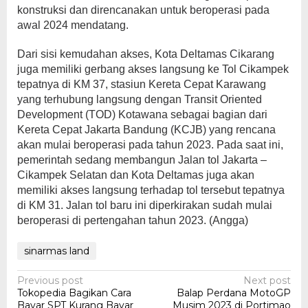
konstruksi dan direncanakan untuk beroperasi pada
awal 2024 mendatang.
Dari sisi kemudahan akses, Kota Deltamas Cikarang
juga memiliki gerbang akses langsung ke Tol Cikampek
tepatnya di KM 37, stasiun Kereta Cepat Karawang
yang terhubung langsung dengan Transit Oriented
Development (TOD) Kotawana sebagai bagian dari
Kereta Cepat Jakarta Bandung (KCJB) yang rencana
akan mulai beroperasi pada tahun 2023. Pada saat ini,
pemerintah sedang membangun Jalan tol Jakarta –
Cikampek Selatan dan Kota Deltamas juga akan
memiliki akses langsung terhadap tol tersebut tepatnya
di KM 31. Jalan tol baru ini diperkirakan sudah mulai
beroperasi di pertengahan tahun 2023. (Angga)
sinarmas land
Post
Previous post
Next post
Tokopedia Bagikan Cara
Balap Perdana MotoGP
navigation
Bayar SPT Kurang Bayar
Musim 2023 di Portimao