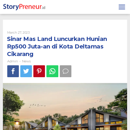
Skip
to
content
By
March 27, 2023
Admin
Sinar Mas Land Luncurkan Hunian
Rp500 Juta-an di Kota Deltamas
Cikarang
Admin
News
-