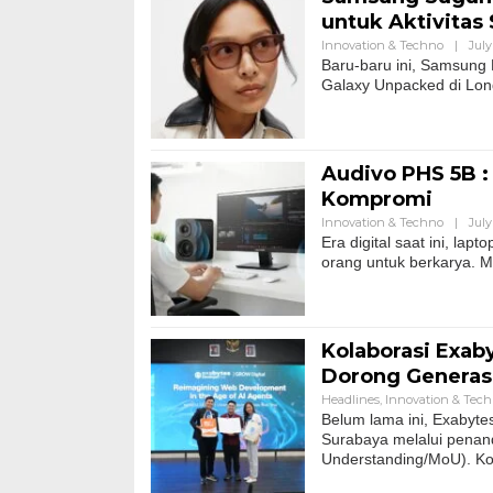
untuk Aktivitas 
Innovation & Techno
|
July
Baru-baru ini, Samsung 
Galaxy Unpacked di Lon
Audivo PHS 5B :
Kompromi
Innovation & Techno
|
July
Era digital saat ini, la
orang untuk berkarya. M
Kolaborasi Exab
Dorong Generas
Headlines
,
Innovation & Tec
Belum lama ini, Exabyte
Surabaya melalui pena
Understanding/MoU). Kol