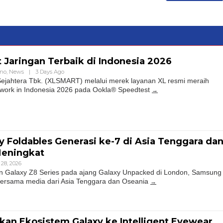
t Jaringan Terbaik di Indonesia 2026
hno
,
News
|
3 Days Ago
jahtera Tbk. (XLSMART) melalui merek layanan XL resmi meraih
twork in Indonesia 2026 pada Ookla® Speedtest
 Foldables Generasi ke-7 di Asia Tenggara da
Meningkat
 28, 2026
 Galaxy Z8 Series pada ajang Galaxy Unpacked di London, Samsung
 bersama media dari Asia Tenggara dan Oseania
an Ekosistem Galaxy ke Intelligent Eyewear