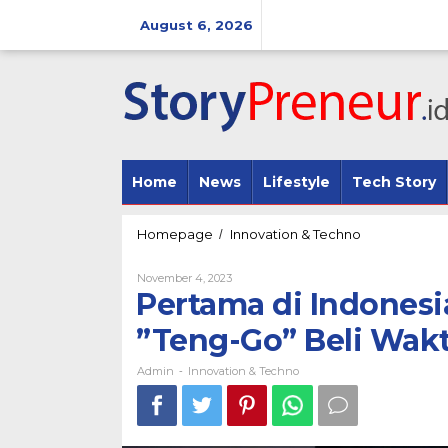
Skip
to
August 6, 2026
content
Home
News
Lifestyle
Tech Story
Pertama
Homepage
Innovation & Techno
/
di
Indonesia,
By
November 4, 2023
AXIS
Admin
Pertama di Indonesia
:
Hadirkan
”Teng-Go” Beli Wakt
Paket
”Teng-
Admin
Innovation & Techno
-
Go”
Beli
Waktu
Buat