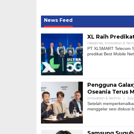
News Feed
XL Raih Predika
Headlines
,
Innovation & Tec
PT XLSMART Telecom Se
predikat Best Mobile Ne
Pengguna Galaxy
Oseania Terus 
Innovation & Techno
|
July
Setelah memperkenalkan
menggelar sesi diskusi
Samsung Suguhk