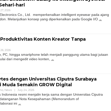
Sehari-hari
 27, 2026
Electronics Co., Ltd. memperkenalkan intelligent eyewear pada ajang
don. Melanjutkan konsep yang diperkenalkan pada Google I/O
 Produktivitas Konten Kreator Tanpa
 26, 2026
ptop, PC, hingga smartphone telah menjadi panggung utama bagi jutaan
ulai dari mengedit video konten,
ytes dengan Universitas Ciputra Surabaya
i Muda Semakin GROW Digital
hno
,
News
|
July 24, 2026
s Indonesia resmi menjalin kerja sama dengan Universitas Ciputra
ndatanganan Nota Kesepahaman (Memorandum of
aborasi ini