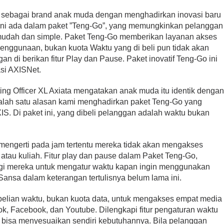
 sebagai brand anak muda dengan menghadirkan inovasi baru
rkini ada dalam paket ”Teng-Go”, yang memungkinkan pelanggan
mudah dan simple. Paket Teng-Go memberikan layanan akses
enggunaan, bukan kuota Waktu yang di beli pun tidak akan
n di berikan fitur Play dan Pause. Paket inovatif Teng-Go ini
asi AXISNet.
ing Officer XL Axiata mengatakan anak muda itu identik denga
salah satu alasan kami menghadirkan paket Teng-Go yang
IS. Di paket ini, yang dibeli pelanggan adalah waktu bukan
mengerti pada jam tertentu mereka tidak akan mengakses
h atau kuliah. Fitur play dan pause dalam Paket Teng-Go,
i mereka untuk mengatur waktu kapan ingin menggunakan
 Sansa dalam keterangan tertulisnya belum lama ini.
lian waktu, bukan kuota data, untuk mengakses empat media
iktok, Facebook, dan Youtube. Dilengkapi fitur pengaturan waktu
n bisa menyesuaikan sendiri kebutuhannya. Bila pelanggan