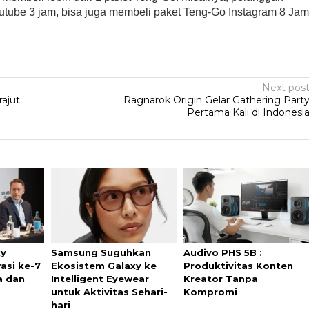
tube 3 jam, bisa juga membeli paket Teng-Go Instagram 8 Ja
Next pos
ajut
Ragnarok Origin Gelar Gathering Part
Pertama Kali di Indonesi
xy
Samsung Suguhkan
Audivo PHS 5B :
asi ke-7
Ekosistem Galaxy ke
Produktivitas Konten
a dan
Intelligent Eyewear
Kreator Tanpa
untuk Aktivitas Sehari-
Kompromi
hari