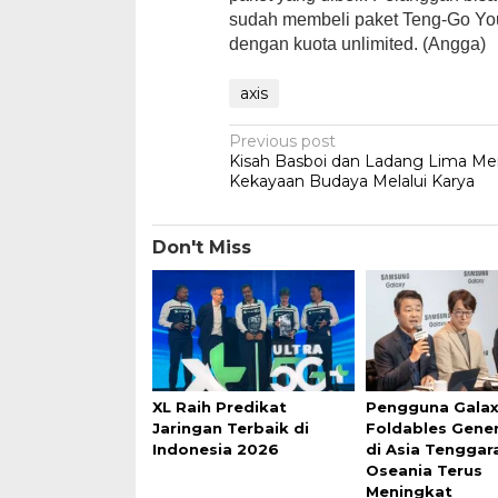
sudah membeli paket Teng-Go You
dengan kuota unlimited. (Angga)
axis
Post
Previous post
Kisah Basboi dan Ladang Lima Mer
navigation
Kekayaan Budaya Melalui Karya
Don't Miss
XL Raih Predikat
Pengguna Gala
Jaringan Terbaik di
Foldables Gener
Indonesia 2026
di Asia Tenggar
Oseania Terus
Meningkat