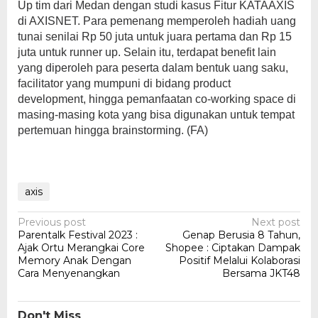
Up tim dari Medan dengan studi kasus Fitur KATAAXIS
di AXISNET. Para pemenang memperoleh hadiah uang
tunai senilai Rp 50 juta untuk juara pertama dan Rp 15
juta untuk runner up. Selain itu, terdapat benefit lain
yang diperoleh para peserta dalam bentuk uang saku,
facilitator yang mumpuni di bidang product
development, hingga pemanfaatan co-working space di
masing-masing kota yang bisa digunakan untuk tempat
pertemuan hingga brainstorming. (FA)
axis
Post
Previous post
Next post
Parentalk Festival 2023 :
Genap Berusia 8 Tahun,
navigation
Ajak Ortu Merangkai Core
Shopee : Ciptakan Dampak
Memory Anak Dengan
Positif Melalui Kolaborasi
Cara Menyenangkan
Bersama JKT48
Don't Miss