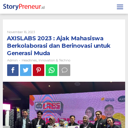
Skip
to
content
By
November 16, 2023
Admin
AXISLABS 2023 : Ajak Mahasiswa
Berkolaborasi dan Berinovasi untuk
Generasi Muda
Admin
Headlines
Innovation & Techno
-
,