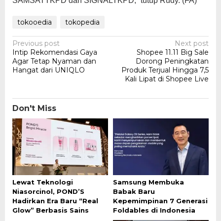
SAMSATTKPD dan SIGNALTKPD,” tutup Rudy. (FA)
tokooedia
tokopedia
Post
Previous post
Next post
Intip Rekomendasi Gaya
Shopee 11.11 Big Sale
navigation
Agar Tetap Nyaman dan
Dorong Peningkatan
Hangat dari UNIQLO
Produk Terjual Hingga 7,5
Kali Lipat di Shopee Live
Don't Miss
Lewat Teknologi
Samsung Membuka
Niasorcinol, POND’S
Babak Baru
Hadirkan Era Baru “Real
Kepemimpinan 7 Generasi
Glow” Berbasis Sains
Foldables di Indonesia