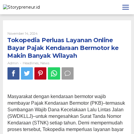
Skip
to
content
By
November 14, 2024
Admin
Tokopedia Perluas Layanan Online
Bayar Pajak Kendaraan Bermotor ke
Makin Banyak Wilayah
Admin
Headlines
News
-
,
Masyarakat dengan kendaraan bermotor wajib
membayar Pajak Kendaraan Bermotor (PKB)–termasuk
Sumbangan Wajib Dana Kecelakaan Lalu Lintas Jalan
(SWDKLLJ)–untuk mengesahkan Surat Tanda Nomor
Kendaraan (STNK) setiap tahun. Demi mempermudah
proses tersebut, Tokopedia memperluas layanan bayar