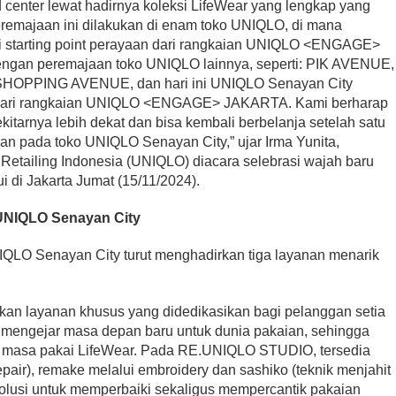
 center lewat hadirnya koleksi LifeWear yang lengkap yang
Peremajaan ini dilakukan di enam toko UNIQLO, di mana
 starting point perayaan dari rangkaian UNIQLO <ENGAGE>
engan peremajaan toko UNIQLO lainnya, seperti: PIK AVENUE,
E SHOPPING AVENUE, dan hari ini UNIQLO Senayan City
 dari rangkaian UNIQLO <ENGAGE> JAKARTA. Kami berharap
ekitarnya lebih dekat dan bisa kembali berbelanja setelah satu
n pada toko UNIQLO Senayan City,” ujar Irma Yunita,
t Retailing Indonesia (UNIQLO) diacara selebrasi wajah baru
 di Jakarta Jumat (15/11/2024).
 UNIQLO Senayan City
IQLO Senayan City turut menghadirkan tiga layanan menarik
n layanan khusus yang didedikasikan bagi pelanggan setia
a mengejar masa depan baru untuk dunia pakaian, sehingga
 masa pakai LifeWear. Pada RE.UNIQLO STUDIO, tersedia
epair), remake melalui embroidery dan sashiko (teknik menjahit
 solusi untuk memperbaiki sekaligus mempercantik pakaian