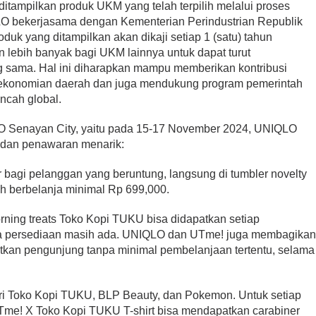
ditampilkan produk UKM yang telah terpilih melalui proses
LO bekerjasama dengan Kementerian Perindustrian Republik
uk yang ditampilkan akan dikaji setiap 1 (satu) tahun
lebih banyak bagi UKM lainnya untuk dapat turut
g sama. Hal ini diharapkan mampu memberikan kontribusi
konomian daerah dan juga mendukung program pemerintah
ncah global.
LO Senayan City, yaitu pada 15-17 November 2024, UNIQLO
 dan penawaran menarik:
r bagi pelanggan yang beruntung, langsung di tumbler novelty
ah berbelanja minimal Rp 699,000.
orning treats Toko Kopi TUKU bisa didapatkan setiap
ama persediaan masih ada. UNIQLO dan UTme! juga membagika
patkan pengunjung tanpa minimal pembelanjaan tertentu, selama
ari Toko Kopi TUKU, BLP Beauty, dan Pokemon. Untuk setiap
Tme! X Toko Kopi TUKU T-shirt bisa mendapatkan carabiner