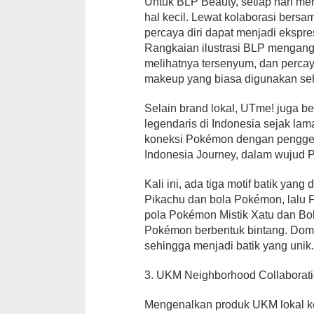
Untuk BLP Beauty, setiap hari m
hal kecil. Lewat kolaborasi bers
percaya diri dapat menjadi ekspres
Rangkaian ilustrasi BLP mengangk
melihatnya tersenyum, dan perc
makeup yang biasa digunakan seha
Selain brand lokal, UTme! juga b
legendaris di Indonesia sejak la
koneksi Pokémon dengan penggema
Indonesia Journey, dalam wujud P
Kali ini, ada tiga motif batik yan
Pikachu dan bola Pokémon, lalu F
pola Pokémon Mistik Xatu dan Bola
Pokémon berbentuk bintang. Dom
sehingga menjadi batik yang unik
3. UKM Neighborhood Collaborat
Mengenalkan produk UKM lokal k