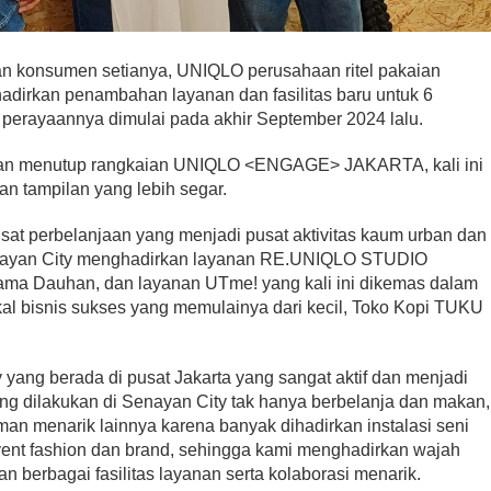
 konsumen setianya, UNIQLO perusahaan ritel pakaian
adirkan penambahan layanan dan fasilitas baru untuk 6
 perayaannya dimulai pada akhir September 2024 lalu.
dan menutup rangkaian UNIQLO <ENGAGE> JAKARTA, kali ini
n tampilan yang lebih segar.
usat perbelanjaan yang menjadi pusat aktivitas kaum urban dan
enayan City menghadirkan layanan RE.UNIQLO STUDIO
ama Dauhan, dan layanan UTme! yang kali ini dikemas dalam
al bisnis sukses yang memulainya dari kecil, Toko Kopi TUKU
 yang berada di pusat Jakarta yang sangat aktif dan menjadi
yang dilakukan di Senayan City tak hanya berbelanja dan makan,
an menarik lainnya karena banyak dihadirkan instalasi seni
vent fashion dan brand, sehingga kami menghadirkan wajah
 berbagai fasilitas layanan serta kolaborasi menarik.