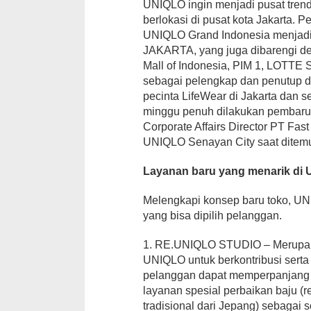
UNIQLO ingin menjadi pusat trend
berlokasi di pusat kota Jakarta. 
UNIQLO Grand Indonesia menjadi
JAKARTA, yang juga dibarengi d
Mall of Indonesia, PIM 1, LOTT
sebagai pelengkap dan penutup
pecinta LifeWear di Jakarta dan s
minggu penuh dilakukan pembarua
Corporate Affairs Director PT Fas
UNIQLO Senayan City saat ditemui
Layanan baru yang menarik di
Melengkapi konsep baru toko, UN
yang bisa dipilih pelanggan.
1. RE.UNIQLO STUDIO – Merupaka
UNIQLO untuk berkontribusi sert
pelanggan dapat memperpanjang
layanan spesial perbaikan baju (r
tradisional dari Jepang) sebagai