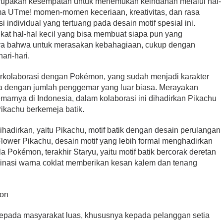
erupakan kesempatan untuk menemukan keindahan melalui hal-
ama UTme! momen-momen keceriaan, kreativitas, dan rasa
i individual yang tertuang pada desain motif spesial ini.
at hal-hal kecil yang bisa membuat siapa pun yang
aya bahwa untuk merasakan kebahagiaan, cukup dengan
ri-hari.
erkolaborasi dengan Pokémon, yang sudah menjadi karakter
ma dengan jumlah penggemar yang luar biasa. Merayakan
rnya di Indonesia, dalam kolaborasi ini dihadirkan Pikachu
ikachu berkemeja batik.
g dihadirkan, yaitu Pikachu, motif batik dengan desain perulangan
lower Pikachu, desain motif yang lebih formal menghadirkan
 Pokémon, terakhir Staryu, yaitu motif batik bercorak deretan
inasi warna coklat memberikan kesan kalem dan tenang
.
ion
epada masyarakat luas, khususnya kepada pelanggan setia