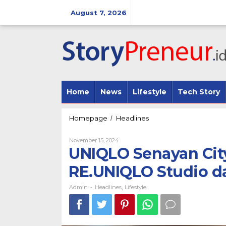
Skip
to
August 7, 2026
content
Home
News
Lifestyle
Tech Story
UNIQLO
Homepage
Headlines
/
Senayan
City,
By
November 15, 2024
Hadirkan
Admin
UNIQLO Senayan Cit
Layanan
RE.UNIQLO
RE.UNIQLO Studio d
Studio
dan
Admin
Headlines
Lifestyle
-
,
UTme!