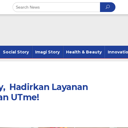
Social Story
Imagi Story
Health & Beauty
Innovati
y, Hadirkan Layanan
an UTme!