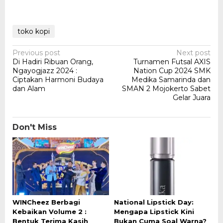
toko kopi
Post
Previous post
Next post
Di Hadiri Ribuan Orang,
Turnamen Futsal AXIS
navigation
Ngayogjazz 2024 :
Nation Cup 2024 SMK
Ciptakan Harmoni Budaya
Medika Samarinda dan
dan Alam
SMAN 2 Mojokerto Sabet
Gelar Juara
Don't Miss
WINCheez Berbagi
National Lipstick Day:
Kebaikan Volume 2 :
Mengapa Lipstick Kini
Bentuk Terima Kasih
Bukan Cuma Soal Warna?