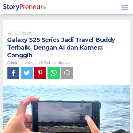
Skip
to
content
By
February 25, 2025
Admin
Galaxy S25 Series Jadi Travel Buddy
Terbaik, Dengan AI dan Kamera
Canggih
Admin
Innovation & Techno
Lifestyle
-
,