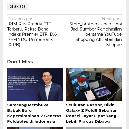
xl axiata
Post
Previous post
Next post
IPIM Rilis Produk ETF
3thre_brothers Ubah Hobi
navigation
Terbaru, Reksa Dana
Jadi Sumber Penghasilan
Indeks Premier ETF IDX-
bersama YouTube
PEFINDO Prime Bank
Shopping Affiliates dan
(XIPB)
Shopee
Don't Miss
Samsung Membuka
Seukuran Paspor, Bikin
Babak Baru
Galaxy Z Fold8 Sebagai
Kepemimpinan 7 Generasi
Ponsel Layar Lipat Yang
Foldables di Indonesia
Lebih Praktis Dibawa