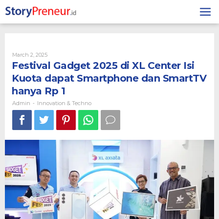
Skip
to
content
By
March 2, 2025
Admin
Festival Gadget 2025 di XL Center Isi
Kuota dapat Smartphone dan SmartTV
hanya Rp 1
Admin
Innovation & Techno
-