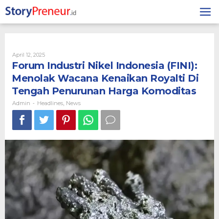
Skip
to
content
By
April 12, 2025
Admin
Forum Industri Nikel Indonesia (FINI):
Menolak Wacana Kenaikan Royalti Di
Tengah Penurunan Harga Komoditas
Admin
Headlines
News
-
,