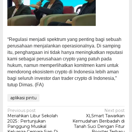
“Regulasi menjadi spektrum yang penting bagi sebuah
perusahaan menjalankan operasionalnya. Di samping
itu, penghargaan ini tidak hanya meningkatkan reputasi
kami sebagai perusahaan crypto yang patuh pada
hukum, namun memperlihatkan komitmen kami untuk
mendorong ekosistem crypto di Indonesia lebih aman
bagi seluruh investor dan trader crypto di Indonesia,”
tutup Dimas. (FA)
aplikasi pintu
Post
Previous post
Next post
Meriahkan Libur Sekolah
XLSmart Tawarkan
navigation
2025 : Pertunjukan
Kemudahan Beribadah di
Panggung Musikal
Tanah Suci Dengan Fitur
Keluarga Cemara Siap Di
Booster Terbaru