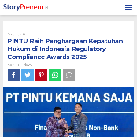
Skip
to
content
By
May 15, 2025
Admin
PINTU Raih Penghargaan Kepatuhan
Hukum di Indonesia Regulatory
Compliance Awards 2025
Admin
News
-