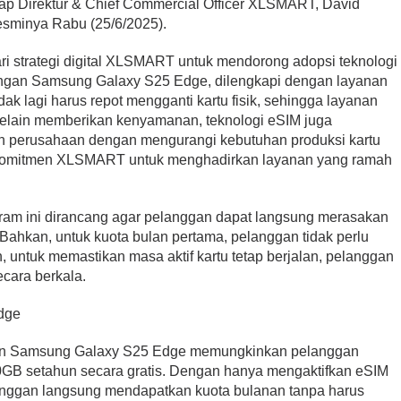
ucap Direktur & Chief Commercial Officer XLSMART, David
esminya Rabu (25/6/2025).
ri strategi digital XLSMART untuk mendorong adopsi teknologi
engan Samsung Galaxy S25 Edge, dilengkapi dengan layanan
k lagi harus repot mengganti kartu fisik, sehingga layanan
 Selain memberikan kenyamanan, teknologi eSIM juga
n perusahaan dengan mengurangi kebutuhan produksi kartu
an komitmen XLSMART untuk menghadirkan layanan yang ramah
m ini dirancang agar pelanggan dapat langsung merasakan
 Bahkan, untuk kuota bulan pertama, pelanggan tidak perlu
, untuk memastikan masa aktif kartu tetap berjalan, pelanggan
ecara berkala.
dge
an Samsung Galaxy S25 Edge memungkinkan pelanggan
0GB setahun secara gratis. Dengan hanya mengaktifkan eSIM
anggan langsung mendapatkan kuota bulanan tanpa harus