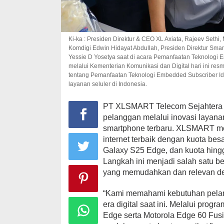
Ki-ka : Presiden Direktur & CEO XL Axiata, Rajeev Sethi, 
Komdigi Edwin Hidayat Abdullah, Presiden Direktur Smart
Yessie D Yosetya saat di acara Pemanfaatan Teknologi Em
melalui Kementerian Komunikasi dan Digital hari ini re
tentang Pemanfaatan Teknologi Embedded Subscriber Id
layanan seluler di Indonesia.
PT XLSMART Telecom Sejahtera
pelanggan melalui inovasi layan
smartphone terbaru. XLSMART me
internet terbaik dengan kuota b
Galaxy S25 Edge, dan kuota hing
Langkah ini menjadi salah satu 
yang memudahkan dan relevan den
“Kami memahami kebutuhan pelangg
era digital saat ini. Melalui pro
Edge serta Motorola Edge 60 Fusi