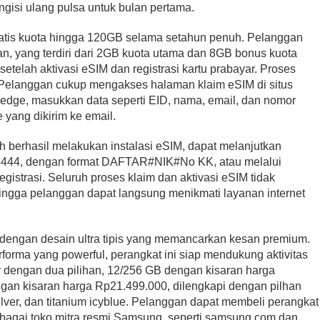
gisi ulang pulsa untuk bulan pertama.
gratis kuota hingga 120GB selama setahun penuh. Pelanggan
n, yang terdiri dari 2GB kuota utama dan 8GB bonus kuota
setelah aktivasi eSIM dan registrasi kartu prabayar. Proses
. Pelanggan cukup mengakses halaman klaim eSIM di situs
edge, masukkan data seperti EID, nama, email, dan nomor
 yang dikirim ke email.
h berhasil melakukan instalasi eSIM, dapat melanjutkan
 4444, dengan format DAFTAR#NIK#No KK, atau melalui
istrasi. Seluruh proses klaim dan aktivasi eSIM tidak
ngga pelanggan dapat langsung menikmati layanan internet
engan desain ultra tipis yang memancarkan kesan premium.
orma yang powerful, perangkat ini siap mendukung aktivitas
ir dengan dua pilihan, 12/256 GB dengan kisaran harga
an kisaran harga Rp21.499.000, dilengkapi dengan pilhan
silver, dan titanium icyblue. Pelanggan dapat membeli perangkat
agai toko mitra resmi Samsung, seperti samsung.com dan