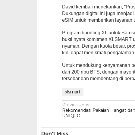
David kembali menekankan, “Pros
Dukungan digital ini juga menja
eSIM untuk memberikan layanan t
Program bundling XL untuk Samsu
bukti nyata komitmen XLSMART un
nyaman. Dengan kuota besar, pro
kini dapat menikmati pengalaman di
Untuk mendukung kenyamanan pel
dari 200 ribu BTS, dengan mayorit
tersebar dan membentang di berba
xlsmart
Post
Previous post
Rekomendasi Pakaian Hangat dan 
navigation
UNIQLO
Don't Miss