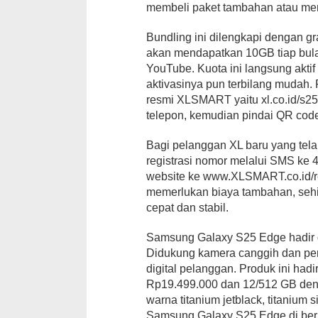
membeli paket tambahan atau men
Bundling ini dilengkapi dengan 
akan mendapatkan 10GB tiap bula
YouTube. Kuota ini langsung aktif 
aktivasinya pun terbilang mudah
resmi XLSMART yaitu xl.co.id/s25
telepon, kemudian pindai QR code
Bagi pelanggan XL baru yang tela
registrasi nomor melalui SMS ke
website ke www.XLSMART.co.id/reg
memerlukan biaya tambahan, sehi
cepat dan stabil.
Samsung Galaxy S25 Edge hadir d
Didukung kamera canggih dan perf
digital pelanggan. Produk ini had
Rp19.499.000 dan 12/512 GB deng
warna titanium jetblack, titanium 
Samsung Galaxy S25 Edge di berb