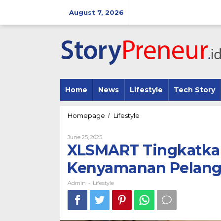
Skip
to
August 7, 2026
content
Home
News
Lifestyle
Tech Story
XLSMART
Homepage
Lifestyle
/
Tingkatkan
Penetrasi
By
June 25, 2025
eSIM
Admin
XLSMART Tingkatkan
dan
Kenyamanan
Kenyamanan Pelan
Pelanggan
Admin
Lifestyle
-