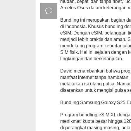
mudah, cepat, dan tanpa ribet,” 
Arcelus Oses dalam keterangan r
Bundling ini merupakan bagian da
di Indonesia. Khusus bundling d
eSIM. Dengan eSIM, pelanggan tida
menjadi lebih praktis dan aman.
mendukung program keberlanjuta
SIM fisik. Hal ini sejalan deng
lingkungan dan berkelanjutan.
David menambahkan bahwa progra
manfaat internet tanpa hambatan.
melakukan isi ulang pulsa. Namun
disarankan untuk mengisi pulsa s
Bundling Samsung Galaxy S25 E
Program bundling eSIM XL deng
menikmati kuota besar hingga 12
di perangkat masing-masing, pel