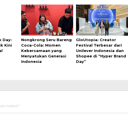
k Day:
Nongkrong Seru Bareng
GloUtopia: Creator
k Kini
Coca-Cola: Momen
Festival Terbesar dari
al
Kebersamaan yang
Unilever Indonesia dan
Menyatukan Generasi
Shopee di “Hyper Brand
Indonesia
Day”
s are marked
*