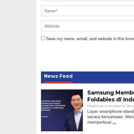
Save my name, email, and website in this brow
News Feed
Samsung Membu
Foldables di Ind
Headlines
,
Innovation & Tec
Layar smartphone standa
secara bersamaan. Menj
memperkuat