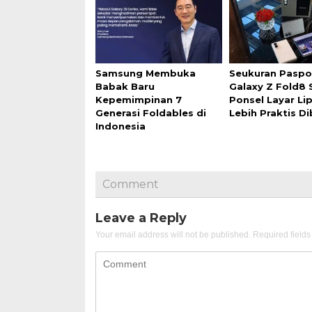
Samsung Membuka
Seukuran Paspor
Babak Baru
Galaxy Z Fold8
Kepemimpinan 7
Ponsel Layar Li
Generasi Foldables di
Lebih Praktis D
Indonesia
Comment
Leave a Reply
Your email address will not be published.
Required field