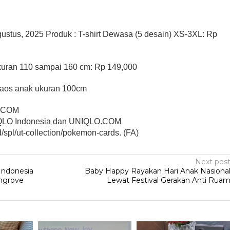
gustus, 2025 Produk : T-shirt Dewasa (5 desain) XS-3XL: Rp
ukuran 110 sampai 160 cm: Rp 149,000
kaos anak ukuran 100cm
O.COM
NIQLO Indonesia dan UNIQLO.COM
id/spl/ut-collection/pokemon-cards. (FA)
Next pos
Indonesia
Baby Happy Rayakan Hari Anak Nasiona
ngrove
Lewat Festival Gerakan Anti Rua