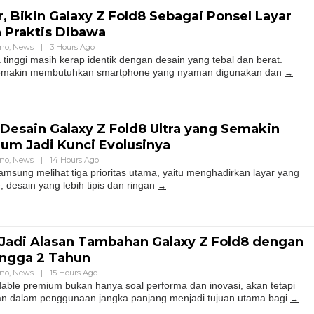
, Bikin Galaxy Z Fold8 Sebagai Ponsel Layar
h Praktis Dibawa
hno
,
News
|
3 Hours Ago
tinggi masih kerap identik dengan desain yang tebal dan berat.
emakin membutuhkan smartphone yang nyaman digunakan dan
 Desain Galaxy Z Fold8 Ultra yang Semakin
nium Jadi Kunci Evolusinya
hno
,
News
|
14 Hours Ago
amsung melihat tiga prioritas utama, yaitu menghadirkan layar yang
, desain yang lebih tipis dan ringan
Jadi Alasan Tambahan Galaxy Z Fold8 dengan
ingga 2 Tahun
hno
,
News
|
15 Hours Ago
dable premium bukan hanya soal performa dan inovasi, akan tetapi
n dalam penggunaan jangka panjang menjadi tujuan utama bagi