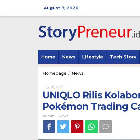
Skip
to
August 7, 2026
content
Home
News
Lifestyle
Tech Story
UNIQLO
Homepage
News
/
Rilis
Kolaborasi
By
July 28, 2025
Perdana
Admin
UNIQLO Rilis Kolabo
Dengan
Pokémon
Pokémon Trading C
Trading
Card
Admin
News
-
Game