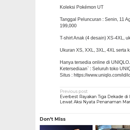
Koleksi Pokémon UT
Tanggal Peluncuran : Senin, 11 A
199,000
T-shirt Anak (4 desain) XS-4XL, 
Ukuran XS, XXL, 3XL, 4XL serta 
Hanya tersedia online di UNIQL
Ketersediaan` : Seluruh toko U
Situs : https://www.uniqlo.com/id/
Post
Previous post
Everbest Rayakan Tiga Dekade di 
navigation
Lewat Aksi Nyata Penanaman Ma
Don't Miss