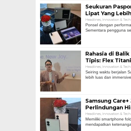
Seukuran Paspor
Lipat Yang Lebi
Headlines
,
Innovation & Tec
Ponsel dengan performa 
Sementara pengguna s
Rahasia di Balik
Tipis: Flex Tita
Headlines
,
Innovation & Tec
Seiring waktu berjalan S
lebih luas dan immersive
Samsung Care+ 
Perlindungan H
Headlines
,
Innovation & Tec
Memiliki smartphone fol
mendapatkan ketenanga