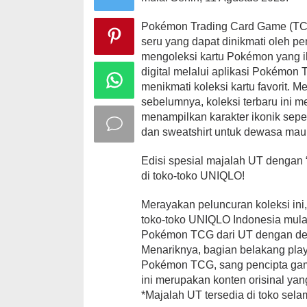
Pokémon Trading Card Game (TC
seru yang dapat dinikmati oleh p
mengoleksi kartu Pokémon yang ik
digital melalui aplikasi Pokémon
menikmati koleksi kartu favorit
sebelumnya, koleksi terbaru ini 
menampilkan karakter ikonik sepe
dan sweatshirt untuk dewasa ma
Edisi spesial majalah UT dengan
di toko-toko UNIQLO!
Merayakan peluncuran koleksi ini,
toko-toko UNIQLO Indonesia mulai
Pokémon TCG dari UT dengan desa
Menariknya, bagian belakang pla
Pokémon TCG, sang pencipta gam
ini merupakan konten orisinal yan
*Majalah UT tersedia di toko sel