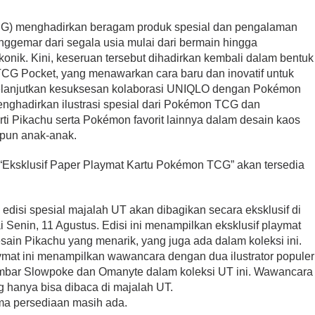
G) menghadirkan beragam produk spesial dan pengalaman
enggemar dari segala usia mulai dari bermain hingga
onik. Kini, keseruan tersebut dihadirkan kembali dalam bentuk
 TCG Pocket, yang menawarkan cara baru dan inovatif untuk
. Melanjutkan kesuksesan kolaborasi UNIQLO dengan Pokémon
menghadirkan ilustrasi spesial dari Pokémon TCG dan
rti Pikachu serta Pokémon favorit lainnya dalam desain kaos
upun anak-anak.
 “Eksklusif Paper Playmat Kartu Pokémon TCG” akan tersedia
 edisi spesial majalah UT akan dibagikan secara eksklusif di
 Senin, 11 Agustus. Edisi ini menampilkan eksklusif playmat
in Pikachu yang menarik, yang juga ada dalam koleksi ini.
ymat ini menampilkan wawancara dengan dua ilustrator populer
bar Slowpoke dan Omanyte dalam koleksi UT ini. Wawancara
g hanya bisa dibaca di majalah UT.
ama persediaan masih ada.