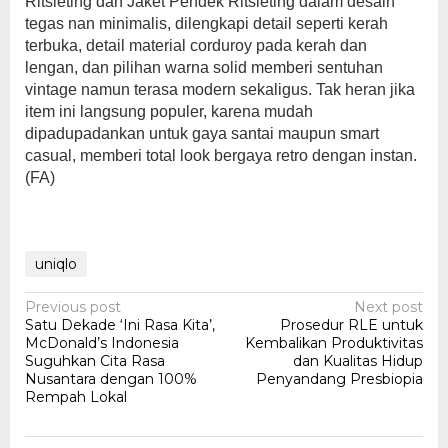
Ritsleting dan Jaket Pendek Ritsleting dalam desain
tegas nan minimalis, dilengkapi detail seperti kerah
terbuka, detail material corduroy pada kerah dan
lengan, dan pilihan warna solid memberi sentuhan
vintage namun terasa modern sekaligus. Tak heran jika
item ini langsung populer, karena mudah
dipadupadankan untuk gaya santai maupun smart
casual, memberi total look bergaya retro dengan instan.
(FA)
uniqlo
Post
Previous post
Next post
Satu Dekade ‘Ini Rasa Kita’,
Prosedur RLE untuk
navigation
McDonald’s Indonesia
Kembalikan Produktivitas
Suguhkan Cita Rasa
dan Kualitas Hidup
Nusantara dengan 100%
Penyandang Presbiopia
Rempah Lokal