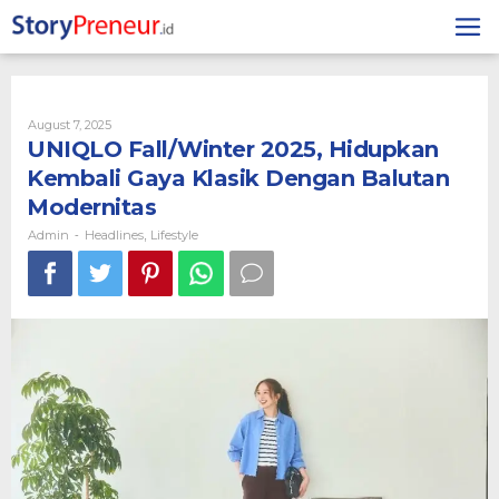
Skip
to
content
By
August 7, 2025
Admin
UNIQLO Fall/Winter 2025, Hidupkan
Kembali Gaya Klasik Dengan Balutan
Modernitas
Admin
Headlines
Lifestyle
-
,