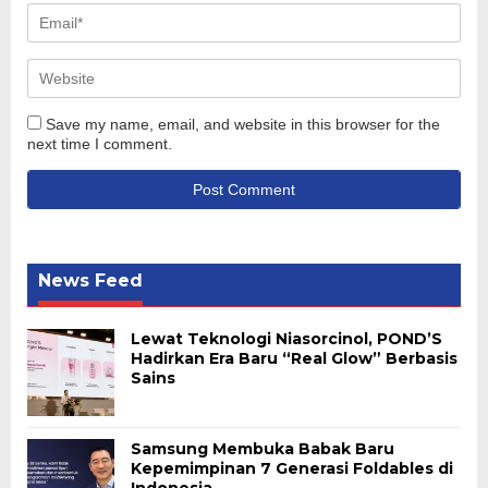
Save my name, email, and website in this browser for the
next time I comment.
News Feed
Lewat Teknologi Niasorcinol, POND’S
Hadirkan Era Baru “Real Glow” Berbasis
Sains
Samsung Membuka Babak Baru
Kepemimpinan 7 Generasi Foldables di
Indonesia