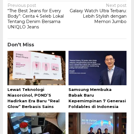
Post
Previous post
Next post
“The Best Jeans for Every
Galaxy Watch Ultra Terbaru:
navigation
Body”: Cerita 4 Seleb Lokal
Lebih Stylish dengan
Tentang Denim Bersama
Memori Jumbo
UNIQLO Jeans
Don't Miss
Lewat Teknologi
Samsung Membuka
Niasorcinol, POND’S
Babak Baru
Hadirkan Era Baru “Real
Kepemimpinan 7 Generasi
Glow” Berbasis Sains
Foldables di Indonesia