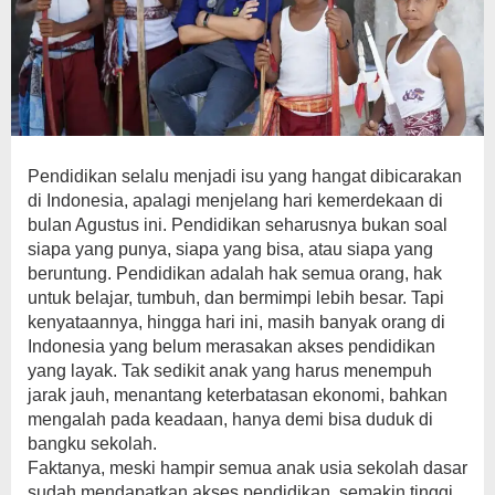
Pendidikan selalu menjadi isu yang hangat dibicarakan
di Indonesia, apalagi menjelang hari kemerdekaan di
bulan Agustus ini. Pendidikan seharusnya bukan soal
siapa yang punya, siapa yang bisa, atau siapa yang
beruntung. Pendidikan adalah hak semua orang, hak
untuk belajar, tumbuh, dan bermimpi lebih besar. Tapi
kenyataannya, hingga hari ini, masih banyak orang di
Indonesia yang belum merasakan akses pendidikan
yang layak. Tak sedikit anak yang harus menempuh
jarak jauh, menantang keterbatasan ekonomi, bahkan
mengalah pada keadaan, hanya demi bisa duduk di
bangku sekolah.
Faktanya, meski hampir semua anak usia sekolah dasar
sudah mendapatkan akses pendidikan, semakin tinggi