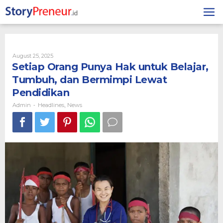
Skip
to
content
By
August 25, 2025
Admin
Setiap Orang Punya Hak untuk Belajar,
Tumbuh, dan Bermimpi Lewat
Pendidikan
Admin
Headlines
News
-
,