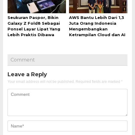
Seukuran Paspor, Bikin
AWS Bantu Lebih Dari 1,3
Galaxy Z Fold8 Sebagai
Juta Orang Indonesia
Ponsel Layar Lipat Yang
Mengembangkan
Lebih Praktis Dibawa
Ketrampilan Cloud dan AI
Comment
Leave a Reply
Your email address will not be published.
Required fields are marked
*