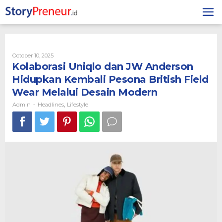
Skip
to
content
By
October 10, 2025
Admin
Kolaborasi Uniqlo dan JW Anderson
Hidupkan Kembali Pesona British Field
Wear Melalui Desain Modern
Admin
Headlines
Lifestyle
-
,