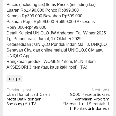
Prices (including tax) Items Prices (including tax)
Luaran Rp1.490.000 Ponco Rp899.000
Kemeja Rp399.000 Bawahan Rp599.000
Pakaian Rajut Rp599.000-Rp699.000 Aksesoris
Rp99.000-Rp499.000
Detail Koleksi UNIQLO JW Anderson Fall/Winter 2025
Tgl Peluncuran : Jumat, 17 Oktober 2025
Ketersediaan : UNIQLO Pondok Indah Mall 3, UNIQLO
Senayan City, dan online melalui UNIQLO.COM atau
UNIQLO App
Rangkaian produk : WOMEN 7 item, MEN 8 item,
AKSESORI 3 item (tas, kaus kaki, topi). (FA)
uniqlo
Post
Previous post
Next post
Ubah Rumah Jadi Galeri
8000 Peserta Sukses
navigation
Motif Batik dengan
Ramaikan Program
Samsung Art TV
#Menaridimall Serentak di
11 Kontak di Indonesia