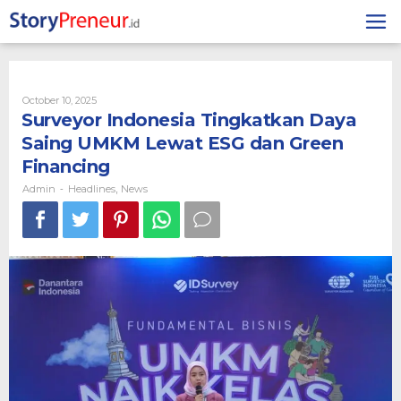
Skip
to
content
By
October 10, 2025
Admin
Surveyor Indonesia Tingkatkan Daya
Saing UMKM Lewat ESG dan Green
Financing
Admin
Headlines
News
-
,