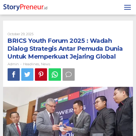
Skip
to
content
By
October 29, 2025
Admin
BRICS Youth Forum 2025 : Wadah
Dialog Strategis Antar Pemuda Dunia
Untuk Memperkuat Jejaring Global
Admin
Headlines
News
-
,