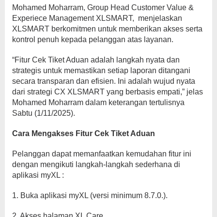
Mohamed Moharram, Group Head Customer Value &
Experiece Management XLSMART, menjelaskan
XLSMART berkomitmen untuk memberikan akses serta
kontrol penuh kepada pelanggan atas layanan.
“Fitur Cek Tiket Aduan adalah langkah nyata dan
strategis untuk memastikan setiap laporan ditangani
secara transparan dan efisien. Ini adalah wujud nyata
dari strategi CX XLSMART yang berbasis empati,” jelas
Mohamed Moharram dalam keterangan tertulisnya
Sabtu (1/11/2025).
Cara Mengakses Fitur Cek Tiket Aduan
Pelanggan dapat memanfaatkan kemudahan fitur ini
dengan mengikuti langkah-langkah sederhana di
aplikasi myXL :
1. Buka aplikasi myXL (versi minimum 8.7.0.).
2. Akses halaman XL Care.