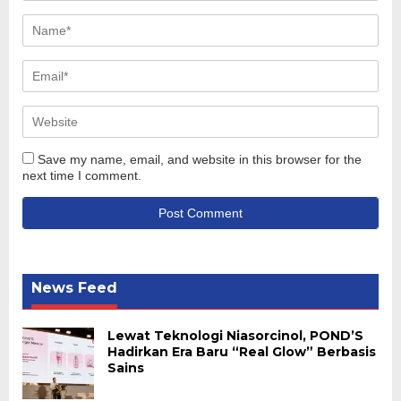
Save my name, email, and website in this browser for the
next time I comment.
News Feed
Lewat Teknologi Niasorcinol, POND’S
Hadirkan Era Baru “Real Glow” Berbasis
Sains