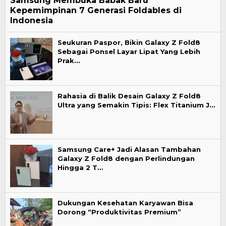
Samsung Membuka Babak Baru
Kepemimpinan 7 Generasi Foldables di
Indonesia
Seukuran Paspor, Bikin Galaxy Z Fold8
Sebagai Ponsel Layar Lipat Yang Lebih
Prak…
Rahasia di Balik Desain Galaxy Z Fold8
Ultra yang Semakin Tipis: Flex Titanium J…
Samsung Care+ Jadi Alasan Tambahan
Galaxy Z Fold8 dengan Perlindungan
Hingga 2 T…
Dukungan Kesehatan Karyawan Bisa
Dorong “Produktivitas Premium”