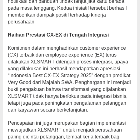
notifikasi dan panduan tindak lanjut jika kartu berada
pada masa tenggang. Kedua inisiatif tersebut berhasil
memberikan dampak positif terhadap kinerja
perusahaan.
Raihan Prestasi CX-EX di Tengah Integrasi
Komitmen dalam menghadirkan customer experience
(CX) terbaik dan employee experience (EX) terus
dilakukan XLSMART ditengah proses integrasi, upaya
yang dilakukan ini berhasil mendapatkan apresiasi
“Indonesia Best CX-EX Strategy 2025” dengan predikat
Very Good dari Majalah SWA. Penghargaan ini menjadi
bukti pengakuan bahwa transformasi yang dijalankan
XLSMART tidak hanya berfokus pada integrasi bisnis,
tetapi juga pada peningkatan pengalaman pelanggan
dan karyawan secara berkelanjutan.
Pencapaian ini juga merupakan bagian implementasi
mewujudkan XLSMART untuk menjadi perusahaan
paling dicintai pelanggan, tempat kerja terbaik bagi