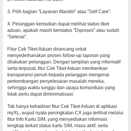
3. Pilih bagian ”Layanan Mandiri” atau ”Self Care”.
4. Pelanggan kemudian dapat melihat status tiket
aduan, apakah masih berstatus ”Diproses” atau sudah
“Selesai”.
Fitur Cek Tiket Aduan dirancang untuk
menyederhanakan proses follow-up laporan yang
dilakukan pelanggan. Dengan tampilan yang informatif
serta terpusat, fitur Cek Tiket Aduan memberikan
transparansi penuh kepada pelanggan mengenai
perkembangan penyelesaian masalah mereka,
sehingga waktu tunggu dan upaya komunikasi yang
tidak perlu dapat diminimalisasi.
Tak hanya kehadiran fitur Cek Tiket Aduan di aplikasi
myXL, wujud nyata peningkatan CX juga terlihat melalui
fitur Info Kartu SIM, yang menyediakan informasi
lengkap terkait status kartu SIM, masa aktif, serta