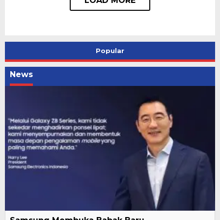
Popular
News