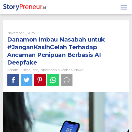
Skip
to
content
By
November 5, 2025
Admin
Danamon Imbau Nasabah untuk
#JanganKasihCelah Terhadap
Ancaman Penipuan Berbasis AI
Deepfake
Admin
Headlines
Innovation & Techno
News
-
,
,