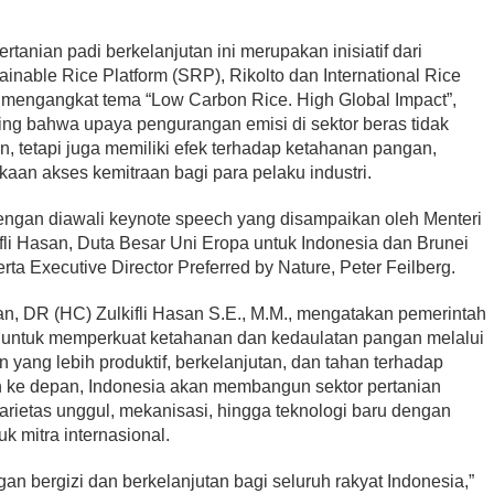
pertanian padi berkelanjutan ini merupakan inisiatif dari
inable Rice Platform (SRP), Rikolto dan International Rice
n mengangkat tema “Low Carbon Rice. High Global Impact”,
ng bahwa upaya pengurangan emisi di sektor beras tidak
 tetapi juga memiliki efek terhadap ketahanan pangan,
kaan akses kemitraan bagi para pelaku industri.
engan diawali keynote speech yang disampaikan oleh Menteri
fli Hasan, Duta Besar Uni Eropa untuk Indonesia dan Brunei
rta Executive Director Preferred by Nature, Peter Feilberg.
n, DR (HC) Zulkifli Hasan S.E., M.M., mengatakan pemerintah
untuk memperkuat ketahanan dan kedaulatan pangan melalui
n yang lebih produktif, berkelanjutan, dan tahan terhadap
n ke depan, Indonesia akan membangun sektor pertanian
arietas unggul, mekanisasi, hingga teknologi baru dengan
k mitra internasional.
n bergizi dan berkelanjutan bagi seluruh rakyat Indonesia,”