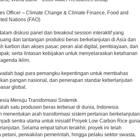
s Officer – Climate Change & Climate Finance, Food and
nited Nations (FAO)
lam diskusi panel dan breakout session interaktif yang
luang dan tantangan produksi beras berkelanjutan di Asia dan
dah karbon dan akses pasar; peran alat digital, pembiayaan, dan
ak; serta lintasan kebijakan untuk menyelaraskan ketahanan
agenda iklim.
adi wadah bagi para pemangku kepentingan untuk membahas
jakan pangan nasional, dan penerapan standar keberlanjutan
sar global.
esia Menuju Transformasi Sistemik
alah satu produsen beras terbesar di dunia, Indonesia
menentukan arah transformasi sistem pertanian berkelanjutan
jadi sentra utama untuk inisiatif Proyek Low Carbon Rice gun
lanjutan. Selama empat tahun terakhir, proyek ini telah
 petani, perwakilan pemerintah, hingga pelaku sektor swasta.