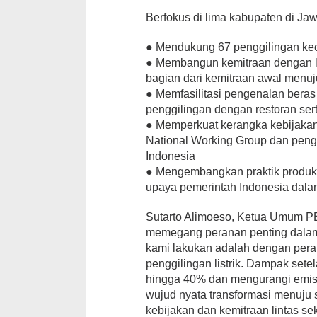
Berfokus di lima kabupaten di Jaw
● Mendukung 67 penggilingan kecil
● Membangun kemitraan dengan leb
bagian dari kemitraan awal menuj
● Memfasilitasi pengenalan beras
penggilingan dengan restoran sert
● Memperkuat kerangka kebijakan
National Working Group dan peng
Indonesia
● Mengembangkan praktik produksi
upaya pemerintah Indonesia dal
Sutarto Alimoeso, Ketua Umum P
memegang peranan penting dalam r
kami lakukan adalah dengan peral
penggilingan listrik. Dampak set
hingga 40% dan mengurangi emisi 
wujud nyata transformasi menuju
kebijakan dan kemitraan lintas sek