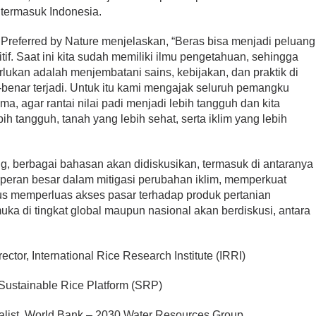
 termasuk Indonesia.
r Preferred by Nature menjelaskan, “Beras bisa menjadi peluang
tif. Saat ini kita sudah memiliki ilmu pengetahuan, sehingga
erlukan adalah menjembatani sains, kebijakan, dan praktik di
-benar terjadi. Untuk itu kami mengajak seluruh pemangku
a, agar rantai nilai padi menjadi lebih tangguh dan kita
h tangguh, tanah yang lebih sehat, serta iklim yang lebih
, berbagai bahasan akan didiskusikan, termasuk di antaranya
peran besar dalam mitigasi perubahan iklim, memperkuat
us memperluas akses pasar terhadap produk pertanian
uka di tingkat global maupun nasional akan berdiskusi, antara
ector, International Rice Research Institute (IRRI)
 Sustainable Rice Platform (SRP)
ialist, World Bank – 2030 Water Resources Group