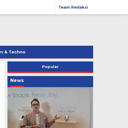
Team Redaksi
on & Techno
Popular
News