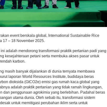
kan event berskala global, International Sustainable Rice
da 17 – 18 November 2025.
ini adalah mendorong transformasi praktik pertanian padi yang
ng kesejahteraan petani serta membuka akses pasar untuk
 rendah karbon.
ang masih banyak dijalankan di dunia ternyata membawa
rut laporan World Resources Institute, budidaya beras
arbon dioksida (GtCO2e) emisi gas rumah kaca global yang
babnya adalah praktik pertanian yang tidak ramah lingkungan,
sien dan penggunaan agrokimia yang berlebihan. Padahal beras
angan utama dunia. Oleh sebab itu, transformasi sistem
esak untuk memitigasi perubahan iklim serta untuk