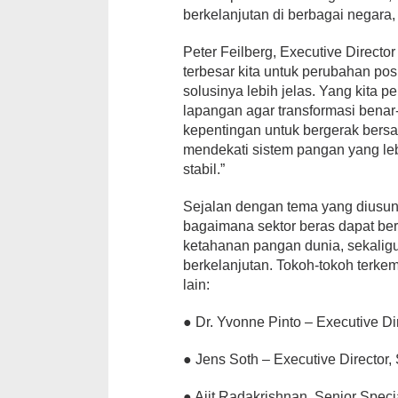
berkelanjutan di berbagai negara,
Peter Feilberg, Executive Directo
terbesar kita untuk perubahan posi
solusinya lebih jelas. Yang kita p
lapangan agar transformasi benar
kepentingan untuk bergerak bersam
mendekati sistem pangan yang lebi
stabil.”
Sejalan dengan tema yang diusung
bagaimana sektor beras dapat ber
ketahanan pangan dunia, sekalig
berkelanjutan. Tokoh-tokoh terkem
lain:
● Dr. Yvonne Pinto – Executive Dir
● Jens Soth – Executive Director,
● Ajit Radakrishnan, Senior Spec