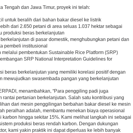
a Tengah dan Jawa Timur, proyek ini telah:
 untuk beralih dari bahan bakar diesel ke listrik
ih dari 2.650 petani di area seluas 1.037 hektar sebagai
u produksi beras berkelanjutan
 berkelanjutan di pasar domestik, menghubungkan petani dan
a pembeli institusional
 melalui pembentukan Sustainable Rice Platform (SRP)
embangan SRP National Interpretation Guidelines for
 beras berkelanjutan yang memiliki korelasi positif dengan
am mewujudkan swasembada pangan yang berkelanjutan
ERPADI, menambahkan, “Para penggiling padi juga
antai pertanian berkelanjutan. Salah satu kontribusi yang
ihan dari mesin penggilingan berbahan bakar diesel ke mesin
elah peralhan adalah, membantu menekan biaya operasional
karbon hingga sekitar 15%. Kami melihat langkah ini sebagai
 sistem produksi beras rendah karbon. Dengan dukungan
tor, kami yakin praktik ini dapat diperluas ke lebih banyak