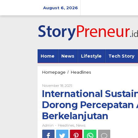
Skip
to
August 6, 2026
content
Home
News
Lifestyle
Tech Story
International
Homepage
Headlines
/
Sustainable
Rice
By
November 18, 2025
Forum
Admin
International Sustai
2025:
Dorong
Dorong Percepatan A
Percepatan
Adopsi
Berkelanjutan
Praktik
Pertanian
Admin
Headlines
News
-
,
Berkelanjutan