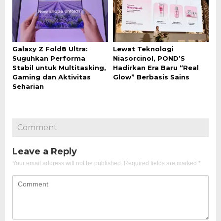
Galaxy Z Fold8 Ultra:
Lewat Teknologi
Suguhkan Performa
Niasorcinol, POND’S
Stabil untuk Multitasking,
Hadirkan Era Baru “Real
Gaming dan Aktivitas
Glow” Berbasis Sains
Seharian
Comment
Leave a Reply
Your email address will not be published.
Required fields are marked
*