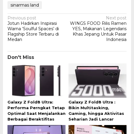
sinarmas land
Post
Previous post
Next post
Jotun Hadirkan Inspirasi
WINGS FOOD Rilis Ramen
navigation
Warna ‘Soulful Spaces’ di
YES, Makanan Legendaris
Flagship Store Terbaru di
Khas Jepang Untuk Pasar
Medan
Indonesia
Don't Miss
Galaxy Z Fold8 Ultra:
Galaxy Z Fold8 Ultra :
Performa Perngkat Tetap
Bikin Multitasking,
Optimal Saat Menjalankan
Gaming, hingga Aktivitas
Berbagai Beraktifitas
Seharian Jadi Lancar