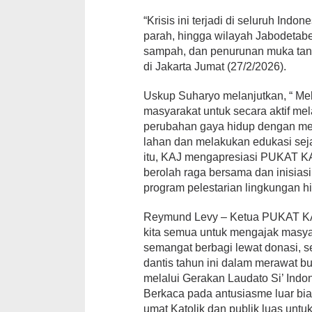
“Krisis ini terjadi di seluruh In
parah, hingga wilayah Jabodetabe
sampah, dan penurunan muka tana
di Jakarta Jumat (27/2/2026).
Uskup Suharyo melanjutkan, “ Mel
masyarakat untuk secara aktif me
perubahan gaya hidup dengan men
lahan dan melakukan edukasi seja
itu, KAJ mengapresiasi PUKAT KAJ
berolah raga bersama dan inisias
program pelestarian lingkungan hi
Reymund Levy – Ketua PUKAT KAJ
kita semua untuk mengajak masya
semangat berbagi lewat donasi, s
dantis tahun ini dalam merawat b
melalui Gerakan Laudato Si’ Indo
Berkaca pada antusiasme luar bi
umat Katolik dan publik luas untuk