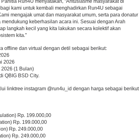
a Panitia Run4U menyatakan, “Antusiasme masyarakat di
si bagi kami untuk kembali menghadirkan Run4U sebagai
 Kami mengajak umat dan masyarakat umum, serta para donatur
 mendukung keberhasilan acara ini. Sesuai dengan Arah
p langkah kecil yang kita lakukan secara kolektif akan
istem kita.”
ffline dan virtual dengan detil sebagai berikut:
 2026
ni 2026
il 2026 (1 Bulan)
di QBIG BSD City.
lui linktree instagram @run4u_id dengan harga sebagai berikut
ulation) Rp. 199.000,00
ation) Rp. 199.000,00
ion) Rp. 249.000,00
tion) Rp. 249.000,00