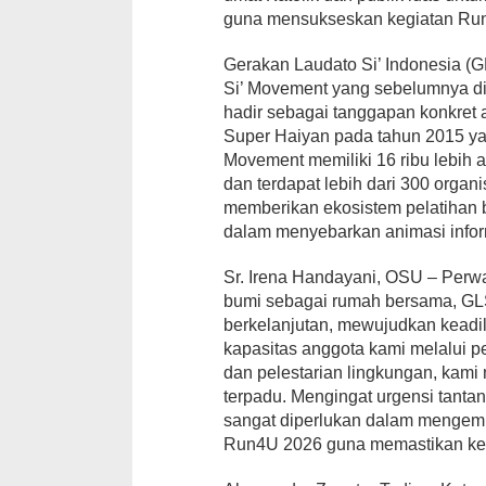
guna mensukseskan kegiatan Run
Gerakan Laudato Si’ Indonesia (G
Si’ Movement yang sebelumnya di
hadir sebagai tanggapan konkret a
Super Haiyan pada tahun 2015 yan
Movement memiliki 16 ribu lebih a
dan terdapat lebih dari 300 organ
memberikan ekosistem pelatihan ba
dalam menyebarkan animasi informa
Sr. Irena Handayani, OSU – Perwa
bumi sebagai rumah bersama, GL
berkelanjutan, mewujudkan keadil
kapasitas anggota kami melalui p
dan pelestarian lingkungan, ka
terpadu. Mengingat urgensi tanta
sangat diperlukan dalam mengemban
Run4U 2026 guna memastikan keb