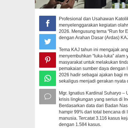
Profesional dan Usahawan Katol
menyelenggarakan kegiatan olahr
2026. Mengusung tema “Run for Ear
dengan Arahan Dasar (Ardas) KAJ
Tema KAJ tahun ini mengajak angg
menyembuhkan “luka-luka” alam y
masyarakat untuk melakukan tind
pemakaian sumber daya dengan leb
2026 hadir sebagai ajakan bagi ma
sekaligus menjadi gerakan nyata
Mgr. Ignatius Kardinal Suharyo –
krisis lingkungan yang serius di I
Berdasarkan data dari Badan Nas
hampir 99% dari total bencana di
manusia. Tercatat 3.116 kasus ke
dengan 1.584 kasus.