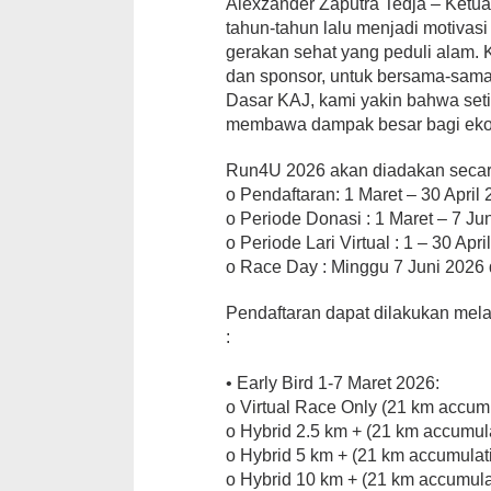
Alexzander Zaputra Tedja – Ketu
tahun-tahun lalu menjadi motiva
gerakan sehat yang peduli alam.
dan sponsor, untuk bersama-sama
Dasar KAJ, kami yakin bahwa setia
membawa dampak besar bagi ekos
Run4U 2026 akan diadakan secara o
o Pendaftaran: 1 Maret – 30 April
o Periode Donasi : 1 Maret – 7 Ju
o Periode Lari Virtual : 1 – 30 Apr
o Race Day : Minggu 7 Juni 2026 
Pendaftaran dapat dilakukan mela
:
• Early Bird 1-7 Maret 2026:
o Virtual Race Only (21 km accum
o Hybrid 2.5 km + (21 km accumul
o Hybrid 5 km + (21 km accumulat
o Hybrid 10 km + (21 km accumula