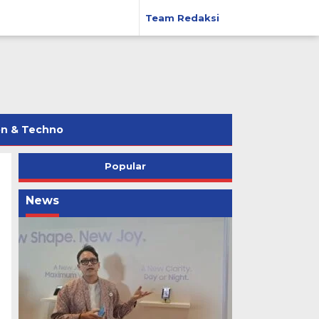
Team Redaksi
on & Techno
Popular
News