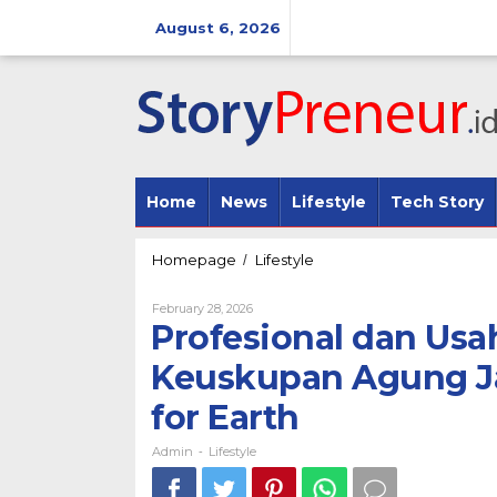
Skip
to
August 6, 2026
content
Home
News
Lifestyle
Tech Story
Profesional
Homepage
Lifestyle
/
dan
Usahawan
By
February 28, 2026
Katolik
Admin
Profesional dan Usa
(PUKAT)
Keuskupan
Keuskupan Agung Ja
Agung
Jakarta
for Earth
Gelar
Run4U2026
Admin
Lifestyle
-
”Run
for