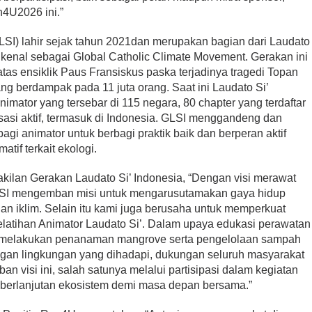
4U2026 ini.”
LSI) lahir sejak tahun 2021dan merupakan bagian dari Laudato
kenal sebagai Global Catholic Climate Movement. Gerakan ini
tas ensiklik Paus Fransiskus paska terjadinya tragedi Topan
g berdampak pada 11 juta orang. Saat ini Laudato Si’
nimator yang tersebar di 115 negara, 80 chapter yang terdaftar
isasi aktif, termasuk di Indonesia. GLSI menggandeng dan
gi animator untuk berbagi praktik baik dan berperan aktif
tif terkait ekologi.
kilan Gerakan Laudato Si’ Indonesia, “Dengan visi merawat
SI mengemban misi untuk mengarusutamakan gaya hidup
an iklim. Selain itu kami juga berusaha untuk memperkuat
elatihan Animator Laudato Si’. Dalam upaya edukasi perawatan
mi melakukan penanaman mangrove serta pengelolaan sampah
ngan lingkungan yang dihadapi, dukungan seluruh masyarakat
 visi ini, salah satunya melalui partisipasi dalam kegiatan
erlanjutan ekosistem demi masa depan bersama.”