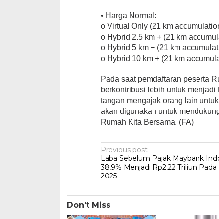
• Harga Normal:
o Virtual Only (21 km accumulatio
o Hybrid 2.5 km + (21 km accumul
o Hybrid 5 km + (21 km accumulat
o Hybrid 10 km + (21 km accumula
Pada saat pemdaftaran peserta R
berkontribusi lebih untuk menja
tangan mengajak orang lain untuk
akan digunakan untuk mendukung 
Rumah Kita Bersama. (FA)
Post
Previous post
Laba Sebelum Pajak Maybank Indo
navigation
38,9% Menjadi Rp2,22 Triliun Pad
2025
Don't Miss