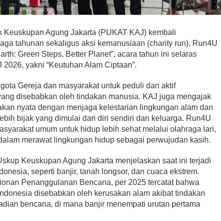
ik Keuskupan Agung Jakarta (PUKAT KAJ) kembali
aga tahunan sekaligus aksi kemanusiaan (charity run), Run4U
th: Green Steps, Better Planet”, acara tahun ini selaras
 2026, yakni “Keutuhan Alam Ciptaan”.
ota Gereja dan masyarakat untuk peduli dan aktif
ang disebabkan oleh tindakan manusia. KAJ juga mengajak
akan nyata dengan menjaga kelestarian lingkungan alam dan
ih bijak yang dimulai dari diri sendiri dan keluarga. Run4U
syarakat umum untuk hidup lebih sehat melalui olahraga lari,
 dalam merawat lingkungan hidup sebagai perwujudan kasih.
 Uskup Keuskupan Agung Jakarta menjelaskan saat ini terjadi
ndonesia, seperti banjir, tanah longsor, dan cuaca ekstrem.
ionan Penanggulanan Bencana, per 2025 tercatat bahwa
 Indonesia disebabkan oleh kerusakan alam akibat tindakan
jadian bencana, di mana banjir menempati urutan pertama