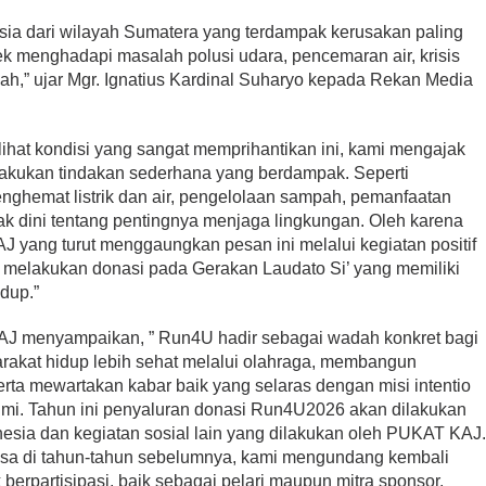
donesia dari wilayah Sumatera yang terdampak kerusakan paling
k menghadapi masalah polusi udara, pencemaran air, krisis
h,” ujar Mgr. Ignatius Kardinal Suharyo kepada Rekan Media
ihat kondisi yang sangat memprihantikan ini, kami mengajak
lakukan tindakan sederhana yang berdampak. Seperti
ghemat listrik dan air, pengelolaan sampah, pemanfaatan
k dini tentang pentingnya menjaga lingkungan. Oleh karena
 yang turut menggaungkan pesan ini melalui kegiatan positif
i melakukan donasi pada Gerakan Laudato Si’ yang memiliki
dup.”
 menyampaikan, ” Run4U hadir sebagai wadah konkret bagi
rakat hidup lebih sehat melalui olahraga, membangun
erta mewartakan kabar baik yang selaras dengan misi intentio
umi. Tahun ini penyaluran donasi Run4U2026 akan dilakukan
nesia dan kegiatan sosial lain yang dilakukan oleh PUKAT KAJ
asa di tahun-tahun sebelumnya, kami mengundang kembali
 berpartisipasi, baik sebagai pelari maupun mitra sponsor,