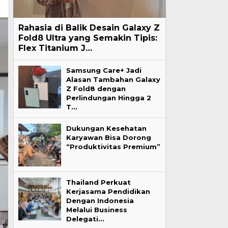
Rahasia di Balik Desain Galaxy Z
Fold8 Ultra yang Semakin Tipis:
Flex Titanium J…
Samsung Care+ Jadi
Alasan Tambahan Galaxy
Z Fold8 dengan
Perlindungan Hingga 2
T…
Dukungan Kesehatan
Karyawan Bisa Dorong
“Produktivitas Premium”
Thailand Perkuat
Kerjasama Pendidikan
Dengan Indonesia
Melalui Business
Delegati…