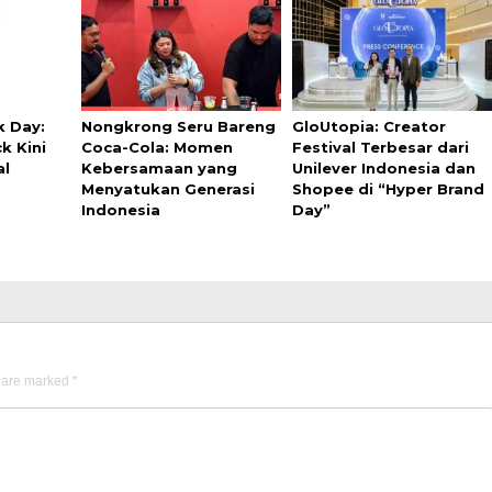
k Day:
Nongkrong Seru Bareng
GloUtopia: Creator
k Kini
Coca-Cola: Momen
Festival Terbesar dari
al
Kebersamaan yang
Unilever Indonesia dan
Menyatukan Generasi
Shopee di “Hyper Brand
Indonesia
Day”
s are marked
*