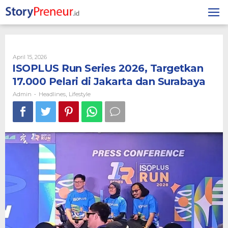
Skip
to
content
By
April 15, 2026
Admin
ISOPLUS Run Series 2026, Targetkan
17.000 Pelari di Jakarta dan Surabaya
Admin
Headlines
Lifestyle
-
,