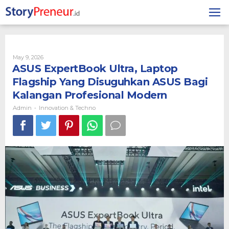
Skip
to
content
By
May 9, 2026
Admin
ASUS ExpertBook Ultra, Laptop
Flagship Yang Disuguhkan ASUS Bagi
Kalangan Profesional Modern
Admin
Innovation & Techno
-