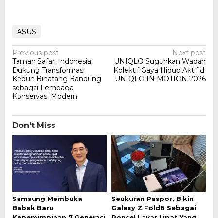
ASUS
Post
Previous post
Next post
Taman Safari Indonesia
UNIQLO Suguhkan Wadah
navigation
Dukung Transformasi
Kolektif Gaya Hidup Aktif di
Kebun Binatang Bandung
UNIQLO IN MOTION 2026
sebagai Lembaga
Konservasi Modern
Don't Miss
Samsung Membuka
Seukuran Paspor, Bikin
Babak Baru
Galaxy Z Fold8 Sebagai
Kepemimpinan 7 Generasi
Ponsel Layar Lipat Yang