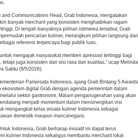
as.
ing and Communications Head, Grab Indonesia, mengatakan
makin banyak merchant yang konsisten menghadirkan ragam
rtinggi. Di tengah banyaknya pilihan istimewa tersebut, Grab
mpermudah pencarian kuliner, merangkum pilihan langsung dar
agai referensi terpercaya bagi publik luas.
 untuk mengajak masyarakat memberi apresiasi tertinggi bagi
 tetapi juga konsisten dari sisi rasa dan kualitas,” ucap Melind
ya Sabtu (9/5/2026).
 Kementerian Pariwisata Indonesia, ajang Grab Bintang 5 Award
n ekosistem digital Grab dengan agenda pemerintah dalam
a melalui sektor gastronomi. Malam penganugerahan yang akan
mendatang menjadi momentum dalam mensinergikan visi
uk mengangkat kelas wisata kuliner Indonesia sebagai
satawan domestik maupun mancanegara.
uk Indonesia, Grab berharap inisiatif ini dapat terus
 kuliner Indonesia sekaligus membantu merchant lokal