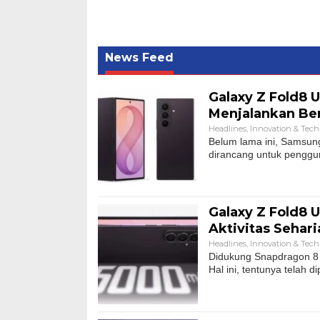
News Feed
Galaxy Z Fold8 
Menjalankan Ber
Headlines
,
Innovation & Tec
Belum lama ini, Samsung
dirancang untuk penggun
Galaxy Z Fold8 U
Aktivitas Sehari
Headlines
,
Innovation & Tec
Didukung Snapdragon 8 E
Hal ini, tentunya telah