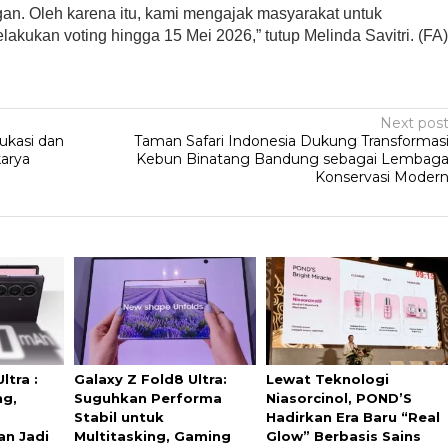
an. Oleh karena itu, kami mengajak masyarakat untuk
akukan voting hingga 15 Mei 2026,” tutup Melinda Savitri. (FA
Next pos
ukasi dan
Taman Safari Indonesia Dukung Transformas
karya
Kebun Binatang Bandung sebagai Lembag
Konservasi Moder
ltra :
Galaxy Z Fold8 Ultra:
Lewat Teknologi
ng,
Suguhkan Performa
Niasorcinol, POND’S
Stabil untuk
Hadirkan Era Baru “Real
an Jadi
Multitasking, Gaming
Glow” Berbasis Sains