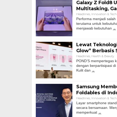
Galaxy Z Fold8 
Multitasking, G
Headlines
,
Innovation & Tec
Performa menjadi salah
terutama untuk kebutuhan
menjawab kebutuhan
Lewat Teknologi
Glow” Berbasis 
Headlines
,
Health & Beauty
POND’S mempertegas kom
dengan berpartisipasi d
Kulit dan
Samsung Membu
Foldables di Ind
Headlines
,
Innovation & Tec
Layar smartphone standa
secara bersamaan. Menj
memperkuat