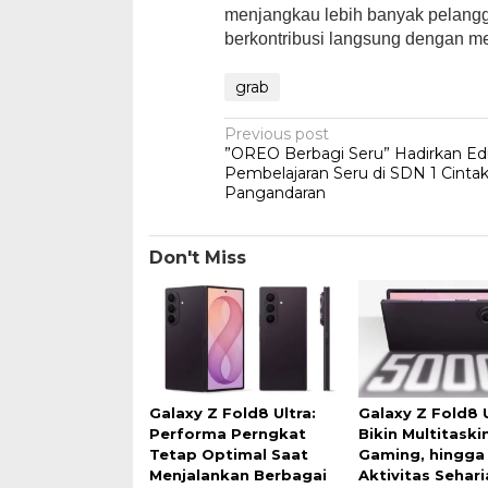
menjangkau lebih banyak pelangg
berkontribusi langsung dengan mel
grab
Post
Previous post
”OREO Berbagi Seru” Hadirkan Ed
navigation
Pembelajaran Seru di SDN 1 Cinta
Pangandaran
Don't Miss
Galaxy Z Fold8 Ultra:
Galaxy Z Fold8 U
Performa Perngkat
Bikin Multitaski
Tetap Optimal Saat
Gaming, hingga
Menjalankan Berbagai
Aktivitas Sehari