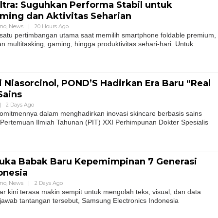
Ultra: Suguhkan Performa Stabil untuk
aming dan Aktivitas Seharian
hno
,
News
|
20 Hours Ago
 satu pertimbangan utama saat memilih smartphone foldable premium,
 multitasking, gaming, hingga produktivitas sehari-hari. Untuk
 Niasorcinol, POND’S Hadirkan Era Baru “Real
Sains
|
2 Days Ago
itmennya dalam menghadirkan inovasi skincare berbasis sains
i Pertemuan Ilmiah Tahunan (PIT) XXI Perhimpunan Dokter Spesialis
ka Babak Baru Kepemimpinan 7 Generasi
onesia
hno
,
News
|
2 Days Ago
r kini terasa makin sempit untuk mengolah teks, visual, dan data
awab tantangan tersebut, Samsung Electronics Indonesia