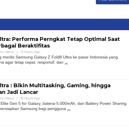
Ultra: Performa Perngkat Tetap Optimal Saat
bagai Beraktifitas
hno
,
News
|
15 Hours Ago
 merilis Samsung Galaxy Z Fold8 Ultra ke pasar Indonesia yang
a agar tetap cepat, responsif, dan
ltra : Bikin Multitasking, Gaming, hingga
an Jadi Lancar
hno
,
News
|
19 Hours Ago
lite Gen 5 for Galaxy, baterai 5.000mAh, dan Battery Power Sharing.
 dipersiapkan Samsung bagi pengguna