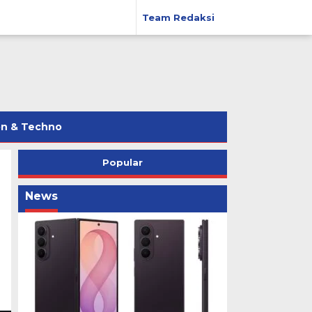
Team Redaksi
on & Techno
Popular
News