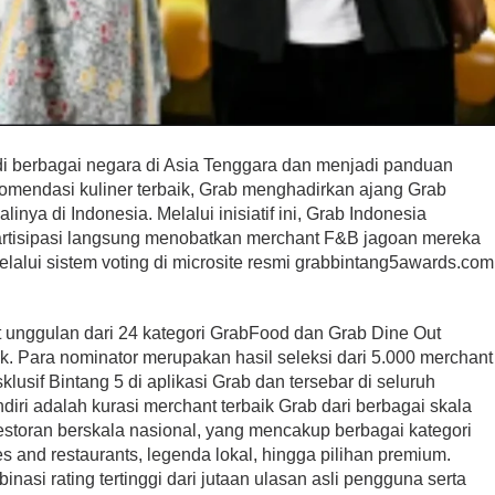
di berbagai negara di Asia Tenggara dan menjadi panduan
endasi kuliner terbaik, Grab menghadirkan ajang Grab
inya di Indonesia. Melalui inisiatif ini, Grab Indonesia
rtisipasi langsung menobatkan merchant F&B jagoan mereka
melalui sistem voting di microsite resmi grabbintang5awards.com
 unggulan dari 24 kategori GrabFood dan Grab Dine Out
ik. Para nominator merupakan hasil seleksi dari 5.000 merchant
usif Bintang 5 di aplikasi Grab dan tersebar di seluruh
diri adalah kurasi merchant terbaik Grab dari berbagai skala
storan berskala nasional, yang mencakup berbagai kategori
fes and restaurants, legenda lokal, hingga pilihan premium.
binasi rating tertinggi dari jutaan ulasan asli pengguna serta