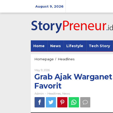
Skip
to
August 9, 2026
content
Home
News
Lifestyle
Tech Story
Grab
Homepage
Headlines
/
Ajak
Warganet
By
May 9, 2026
Nobatkan
Admin
Grab Ajak Warganet 
Destinasi
Kuliner
Favorit
Favorit
Admin
Headlines
News
-
,