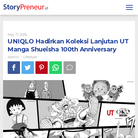
Skip
to
content
By
May 17, 2026
Admin
UNIQLO Hadirkan Koleksi Lanjutan UT
Manga Shueisha 100th Anniversary
Admin
Lifestyle
-