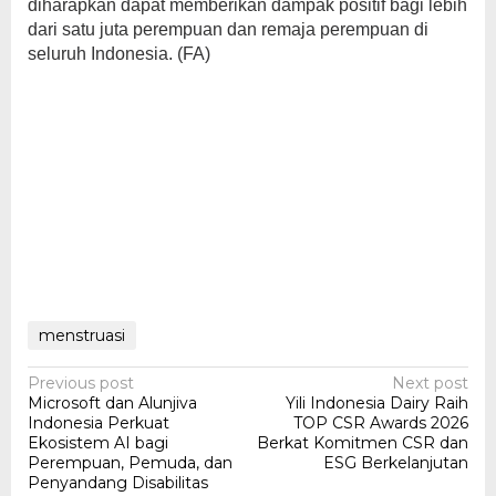
diharapkan dapat memberikan dampak positif bagi lebih
dari satu juta perempuan dan remaja perempuan di
seluruh Indonesia. (FA)
menstruasi
Post
Previous post
Next post
Microsoft dan Alunjiva
Yili Indonesia Dairy Raih
navigation
Indonesia Perkuat
TOP CSR Awards 2026
Ekosistem AI bagi
Berkat Komitmen CSR dan
Perempuan, Pemuda, dan
ESG Berkelanjutan
Penyandang Disabilitas