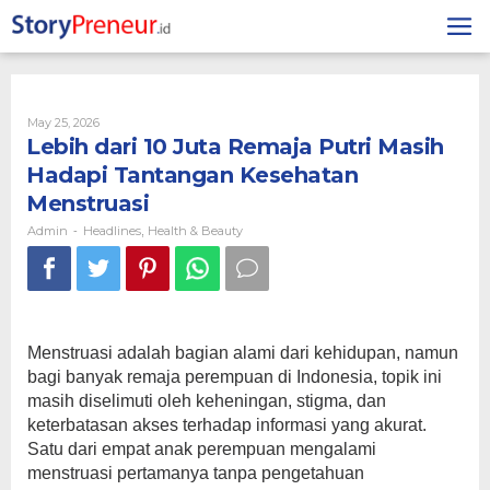
Skip
to
content
By
May 25, 2026
Admin
Lebih dari 10 Juta Remaja Putri Masih
Hadapi Tantangan Kesehatan
Menstruasi
Admin
Headlines
Health & Beauty
-
,
Menstruasi adalah bagian alami dari kehidupan, namun
bagi banyak remaja perempuan di Indonesia, topik ini
masih diselimuti oleh keheningan, stigma, dan
keterbatasan akses terhadap informasi yang akurat.
Satu dari empat anak perempuan mengalami
menstruasi pertamanya tanpa pengetahuan